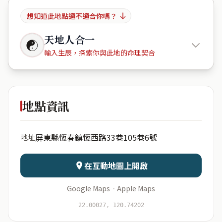
想知道此地點適不適合你嗎？
天地人合一
☯
輸入生辰，探索你與此地的命理契合
Hair
Beach
地點資訊
出生年份
月份
屏東縣恆春鎮恆西路33巷105巷6號
地址
日期
出生時辰
在互動地圖上開啟
Google Maps
·
Apple Maps
開始分析
資料僅用於即時分析，不會儲存於伺服器
22.00027, 120.74202