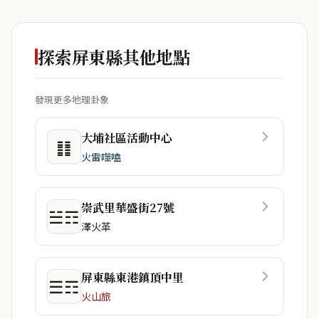
探索屏東縣其他地點
發現更多地理卦象
大埔社區活動中心
䷁
火雷噬嗑
崇武里華盛街27號
☱☶
澤火革
屏東縣東港鎮頂中里
☰☶
火山旅