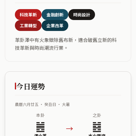
科技革新
金融創新
時尚設計
工業轉型
企業改革
革卦澤中有火象徵除舊布新，適合破舊立新的科
技革新與時尚潮流行業。
今日運勢
農曆六月廿五 ・ 癸丑日 ・ 大暑
本卦
之卦
䷰
䷾
→
澤火革
水火既濟