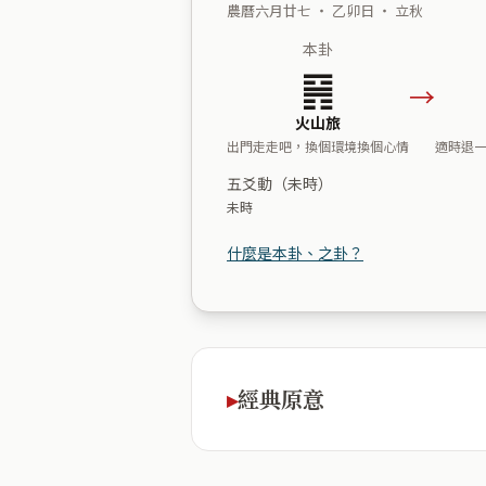
農曆六月廿七 ・ 乙卯日 ・ 立秋
本卦
䷷
→
火山旅
出門走走吧，換個環境換個心情
適時退
五爻動（未時）
未時
什麼是本卦、之卦？
經典原意