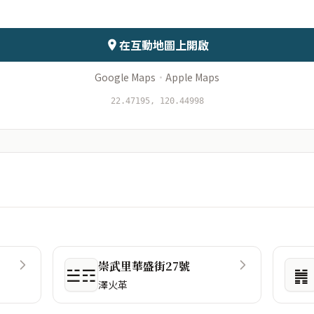
會儲存於伺服器
在互動地圖上開啟
Google Maps
·
Apple Maps
22.47195, 120.44998
崇武里華盛街27號
☱☶
䷞
澤火革