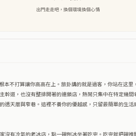
出門走走吧，換個環境換個心情
主幹道，也沒有整排開著的連鎖店，熱鬧只集中在特定幾間
的透天厝與窄巷。這裡不養你的優越感，只留最簡單的生活
家沒有冷氣的老冰店，點一碗刨冰坐著吃完。吃完就把碗推開