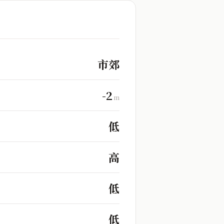
市郊
-2
m
低
高
低
低