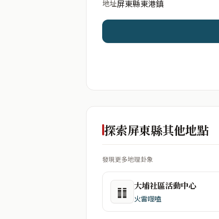
屏東縣東港鎮
地址
開始分析
資料僅用於即時分析，不
探索屏東縣其他地點
發現更多地理卦象
大埔社區活動中心
䷁
火雷噬嗑