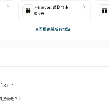
7-Eleven 萬巒門市
䷶
䷚
雷火豐
查看屏東縣所有地點
「火」？
海拔最低？