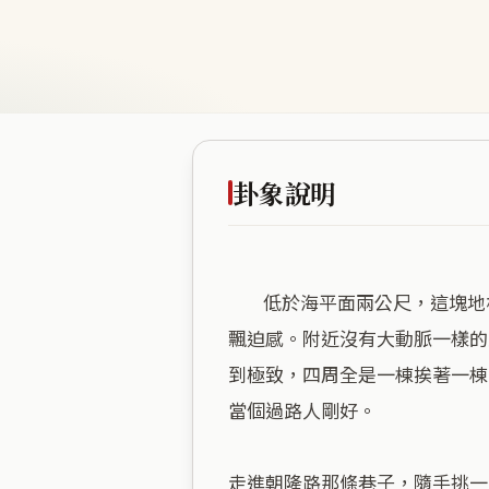
卦象說明
        低於海平面兩公尺，這塊地根本不打算讓你高高在上。旅卦講的就是過客，你站在这里，感受到的就是一種暫時停留的
飄迫感。附近沒有大動脈一樣的
到極致，四周全是一棟挨著一棟
當個過路人剛好。

走進朝隆路那條巷子，隨手挑一