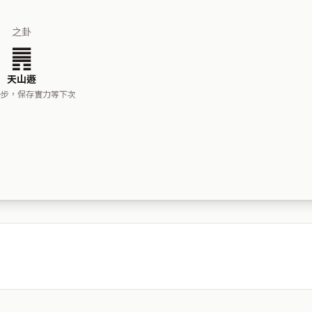
之卦
䷠
天山遯
一步，保存實力等下次