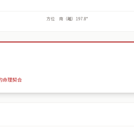
方位 南（離）197.8°
的命理契合
屏東縣東港鎮頂中里
月份
日期