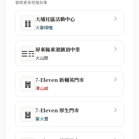
發現更多地理卦象
大埔社區活動中心
䷁
火雷噬嗑
屏東縣東港鎮頂中里
☰☶
火山旅
7-Eleven 新輔英門市
䷞
澤山咸
7-Eleven 厚生門市
䷶
雷火豐