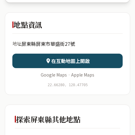
崇武里華
盛街27號
地點資訊
出生年份
月份
屏東縣屏東市華盛街27號
地址
日期
出生時辰
在互動地圖上開啟
Google Maps
·
Apple Maps
開始分析
資料僅用於即時分析，不會儲存於伺服器
22.66280, 120.47705
探索屏東縣其他地點