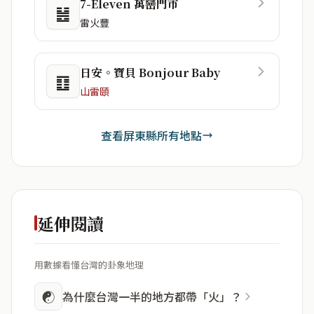
7-Eleven 萬巒門市
䷶
雷火豐
日安。寶貝 Bonjour Baby
䷚
山雷頤
查看屏東縣所有地點
延伸閱讀
用數據看懂台灣的卦象地理
☯
為什麼台灣一半的地方都帶「火」？