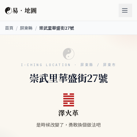
☯
易．地圖
首頁
/
屏東縣
/
崇武里華盛街27號
☯
I-CHING LOCATION · 屏東縣 / 屏東市
崇武里華盛街27號
䷰
澤火革
是時候改變了，勇敢換個做法吧