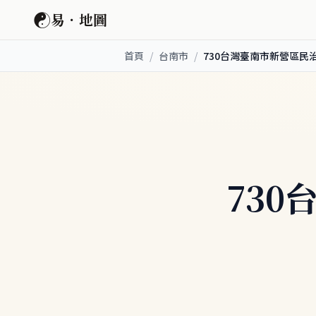
☯
易．地圖
首頁
/
台南市
/
730台灣臺南市新營區民治
730