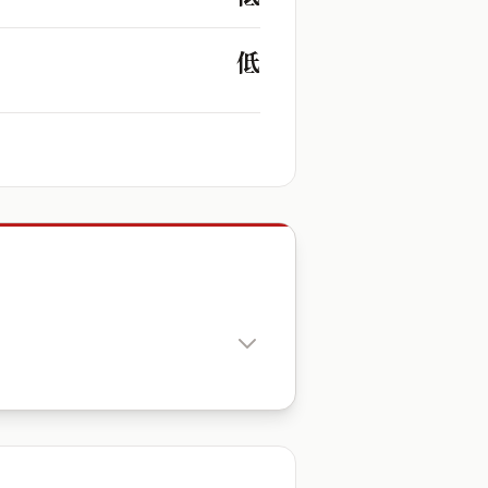
低
出生時辰