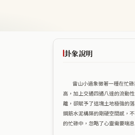
卦象說明
        雷山小過象徵著一種在忙碌與緊湊中，必須拿捏分寸的精確平衡。民治路作為新營的行政中樞，商業活力的飽和度極
高，加上交通四通八達的流動性
離，卻賦予了這塊土地極強的落
鋼筋水泥構築的剛硬空間感，不
的忙碌中，忽略了心靈需要喘息