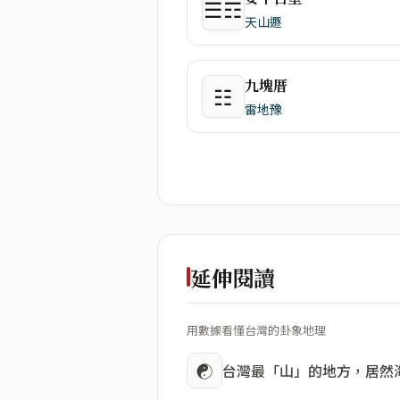
☰☶
天山遯
九塊厝
☷
雷地豫
延伸閱讀
用數據看懂台灣的卦象地理
☯
台灣最「山」的地方，居然