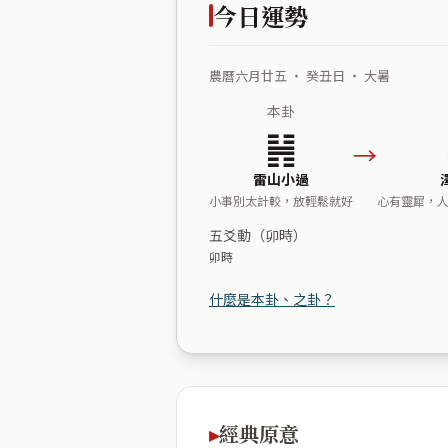
今日運勢
農曆六月廿五 ・ 癸丑日 ・ 大暑
本卦
䷽
→
雷山小過
小事別太計較，放輕鬆就好
心有靈犀，
五爻動（卯時）
卯時
什麼是本卦、之卦？
經典原意