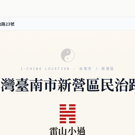
路23號
☯
I-CHING LOCATION · 台南市 / 新營區
台灣臺南市新營區民治
䷽
雷山小過