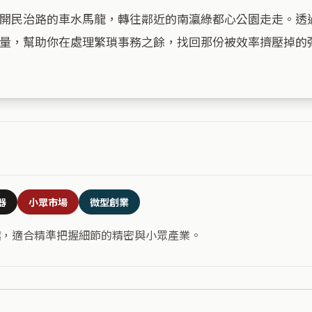
開民治路的車水馬龍，轉往鄰近的南瀛綠都心公園走走。透
量，幫助你在處理繁瑣事務之餘，找回那份被效率擠壓掉的彈
器
小眾市場
微型創業
越，適合精準把握細節的精密與小眾產業。