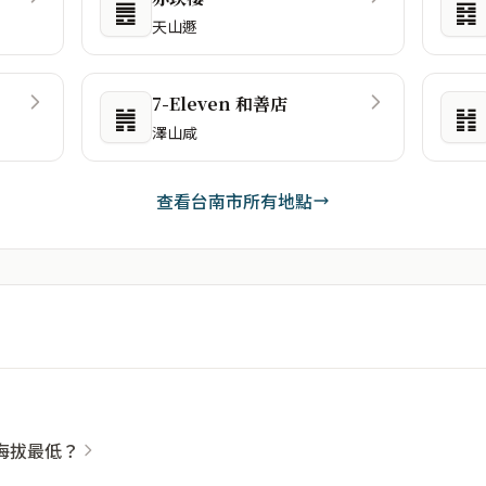
䷌
䷿
天山遯
7-Eleven 和善店
䷞
䷏
澤山咸
查看台南市所有地點
海拔最低？