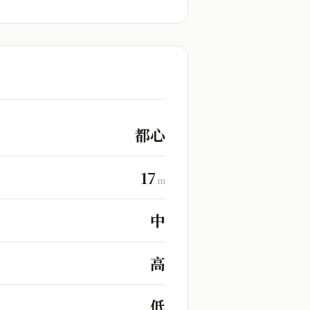
都心
17
m
中
高
低