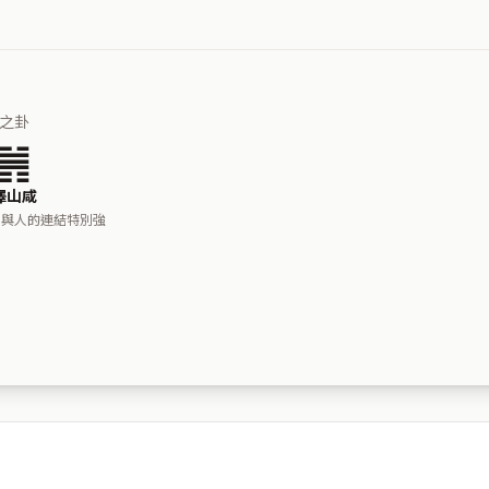
之卦
䷞
澤山咸
人與人的連結特別強