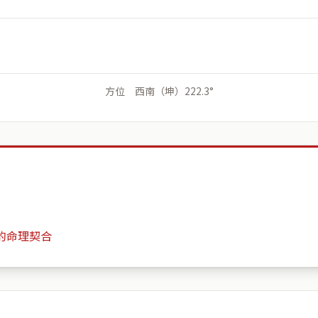
方位 西南（坤）222.3°
的命理契合
730台灣臺南市新營區民治路23號
月份
日期