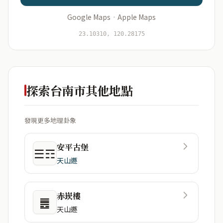
Google Maps
·
Apple Maps
開始分析
資料僅用於即時分析，不會儲存於伺服器
23.10310, 120.28175
探索台南市其他地點
發現更多地理卦象
安平古堡
☰☶
天山遯
赤崁樓
䷌
天山遯