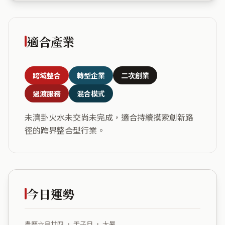
適合產業
跨域整合
轉型企業
二次創業
過渡服務
混合模式
未濟卦火水未交尚未完成，適合持續摸索創新路
徑的跨界整合型行業。
今日運勢
農曆六月廿四 ・ 壬子日 ・ 大暑