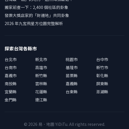
搬家前查一下：2,400 個社區的卦象
發票大獎店家的「財運地」共同卦象
2026 年九宮飛星方位圖完整解析
探索台灣各縣市
台北市
新北市
桃園市
台中市
台南市
高雄市
基隆市
新竹市
嘉義市
新竹縣
苗栗縣
彰化縣
南投縣
雲林縣
嘉義縣
屏東縣
宜蘭縣
花蓮縣
台東縣
澎湖縣
金門縣
連江縣
© 2026 易．地圖 YiDiTu. All rights reserved.