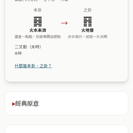
本卦
之卦
䷿
䷢
→
火水未濟
火地晉
還差一點點，別放棄再加把勁
步步高升，前途一片光明
二爻動（未時）
未時
什麼是本卦、之卦？
經典原意