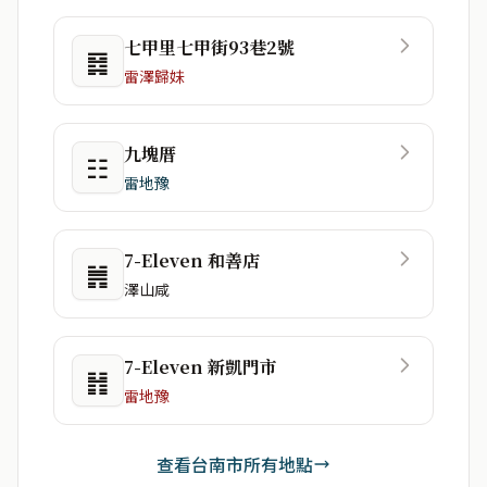
七甲里七甲街93巷2號
䷿
雷澤歸妹
九塊厝
☷
雷地豫
7-Eleven 和善店
䷞
澤山咸
7-Eleven 新凱門市
䷏
雷地豫
查看台南市所有地點