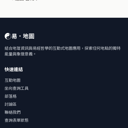
☯
易．地圖
結合地理資訊與易經哲學的互動式地圖應用，探索任何地點的獨特
能量與象徵意義。
快速連結
互動地圖
坐向查詢工具
部落格
討論區
聯絡我們
查詢表單狀態