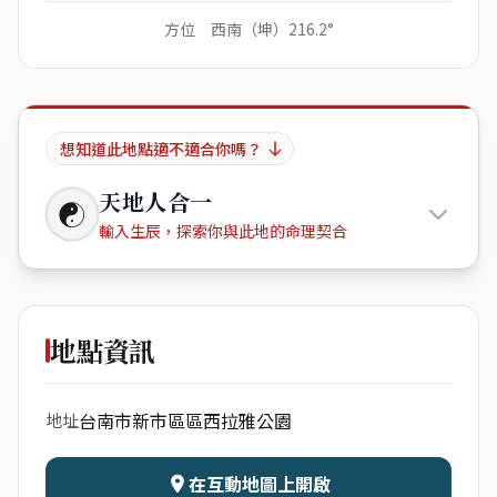
方位 西南（坤）216.2°
想知道此地點適不適合你嗎？
天地人合一
☯
輸入生辰，探索你與此地的命理契合
744台灣
臺南市新市區西拉雅公園
地點資訊
出生年份
月份
台南市新市區區西拉雅公園
地址
日期
出生時辰
在互動地圖上開啟