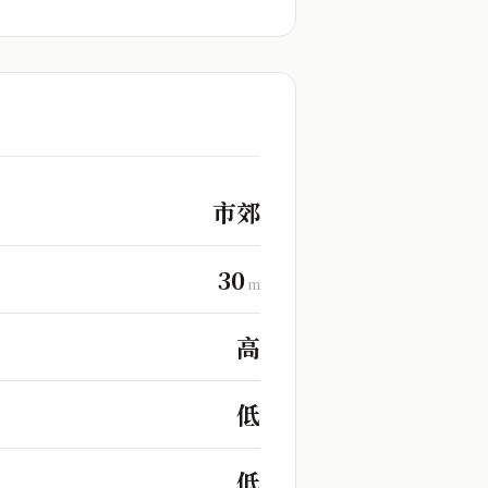
市郊
30
m
高
低
低