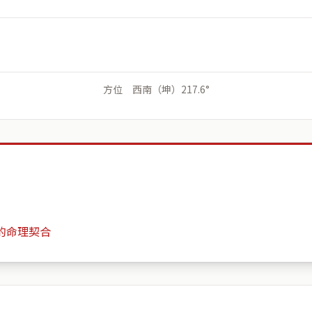
方位 西南（坤）217.6°
的命理契合
七甲里七甲街93巷2號
月份
日期