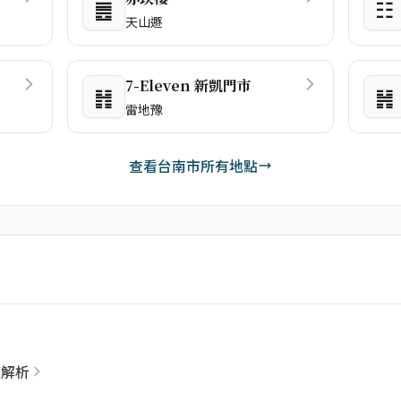
䷌
☷
天山遯
7-Eleven 新凱門市
䷏
䷽
雷地豫
查看台南市所有地點
整解析