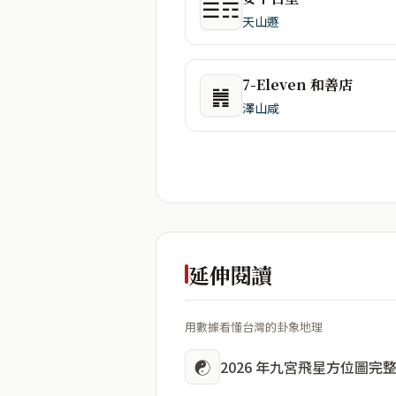
☰☶
天山遯
7-Eleven 和善店
䷞
澤山咸
延伸閱讀
用數據看懂台灣的卦象地理
☯
2026 年九宮飛星方位圖完