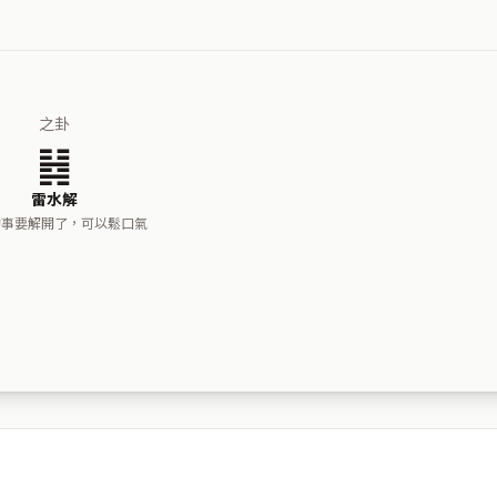
之卦
䷧
雷水解
的事要解開了，可以鬆口氣