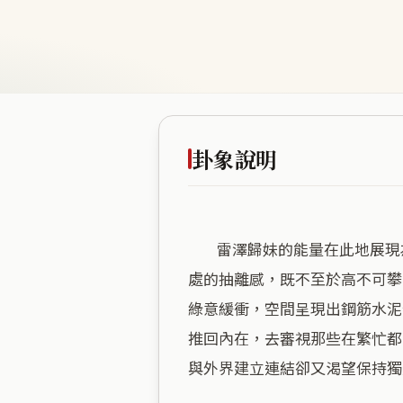
卦象說明
        雷澤歸妹的能量在此地展現為一種「不對稱的渴望」，這是一處典型的過渡性空間，海拔三十公尺的高度提供了恰到好
處的抽離感，既不至於高不可攀
綠意緩衝，空間呈現出鋼筋水泥
推回內在，去審視那些在繁忙都
與外界建立連結卻又渴望保持獨