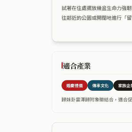
試著在住處擺放幾盆生命力強韌
往鄰近的公園或開闊地進行「留
適合產業
婚慶禮儀
傳承文化
家族企
歸妹卦雷澤歸附象徵結合，適合