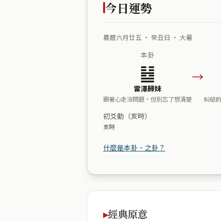
今日運勢
農曆六月廿五 ・ 癸丑日 ・ 大暑
本卦
䷵
→
雷澤歸妹
跟著心走沒問題，但別忘了想清楚
糾結
初爻動（亥時）
亥時
什麼是本卦、之卦？
經典原意