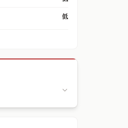
低
出生時辰