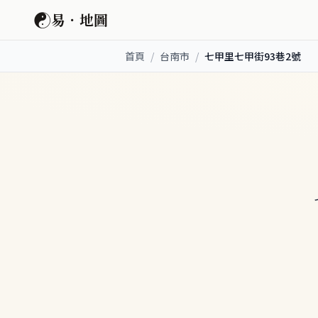
☯
易．地圖
首頁
/
台南市
/
七甲里七甲街93巷2號