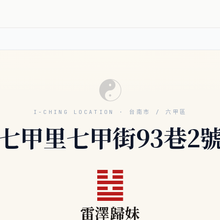
☯
I-CHING LOCATION · 台南市 / 六甲區
七甲里七甲街93巷2
䷵
雷澤歸妹