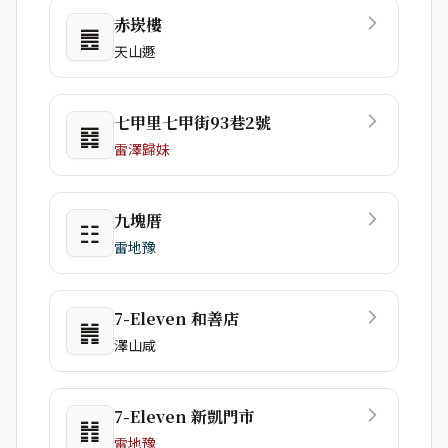
赤崁樓
䷌
天山遯
七甲里七甲街93巷2號
䷿
雷澤歸妹
九塊厝
☷
雷地豫
7-Eleven 和善店
䷞
澤山咸
7-Eleven 新凱門市
䷏
雷地豫