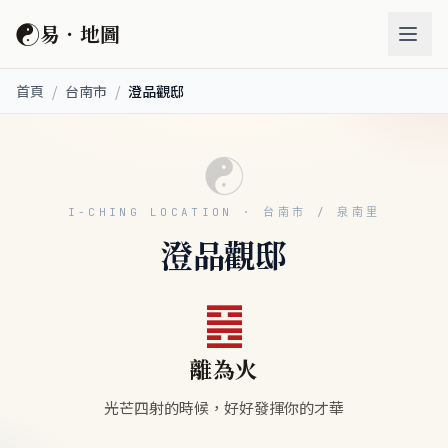
☯
易．地圖
首頁
/
台南市
/
澄品觀邸
☯
I-CHING LOCATION · 台南市 / 泉南里
澄品觀邸
䷝
離為火
光芒四射的時候，好好發揮你的才華