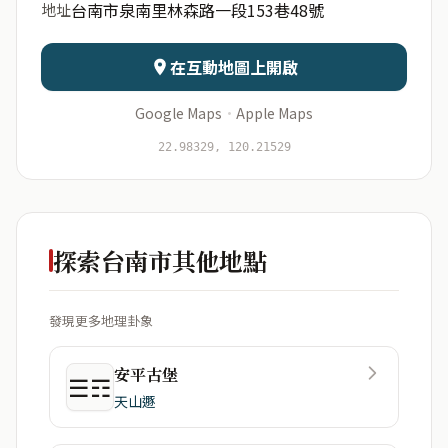
台南市泉南里林森路一段153巷48號
地址
日期
出生時辰
在互動地圖上開啟
Google Maps
·
Apple Maps
開始分析
資料僅用於即時分析，不會儲存於伺服器
22.98329, 120.21529
探索台南市其他地點
發現更多地理卦象
安平古堡
☰☶
天山遯