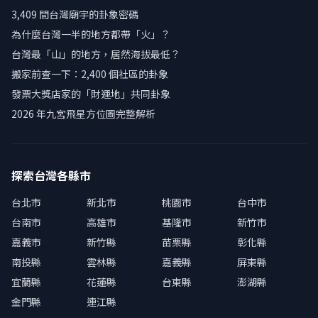
3,409 間台灣廟宇的卦象密碼
為什麼台灣一半的地方都帶「火」？
台灣最「山」的地方，居然海拔最低？
搬家前查一下：2,400 個社區的卦象
發票大獎店家的「財運地」共同卦象
2026 年九宮飛星方位圖完整解析
探索台灣各縣市
台北市
新北市
桃園市
台中市
台南市
高雄市
基隆市
新竹市
嘉義市
新竹縣
苗栗縣
彰化縣
南投縣
雲林縣
嘉義縣
屏東縣
宜蘭縣
花蓮縣
台東縣
澎湖縣
金門縣
連江縣