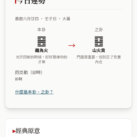
今日運勢
農曆六月廿四 ・ 壬子日 ・ 大暑
本卦
之卦
䷝
䷕
→
離為火
山火賁
光芒四射的時候，好好發揮你的
門面很重要，但別忘了充實
才華
內在
四爻動（卯時）
卯時
什麼是本卦、之卦？
經典原意