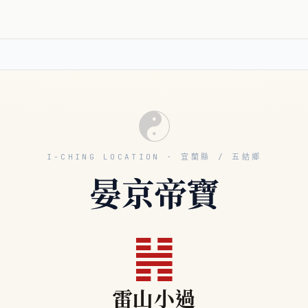
☯
I-CHING LOCATION · 宜蘭縣 / 五結鄉
晏京帝寶
䷽
雷山小過