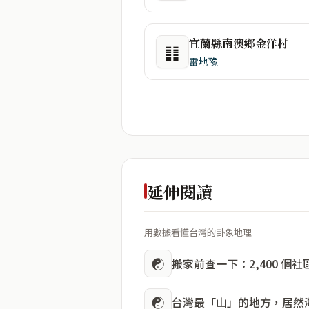
宜蘭縣南澳鄉金洋村
䷁
雷地豫
延伸閱讀
用數據看懂台灣的卦象地理
☯
搬家前查一下：2,400 個
☯
台灣最「山」的地方，居然