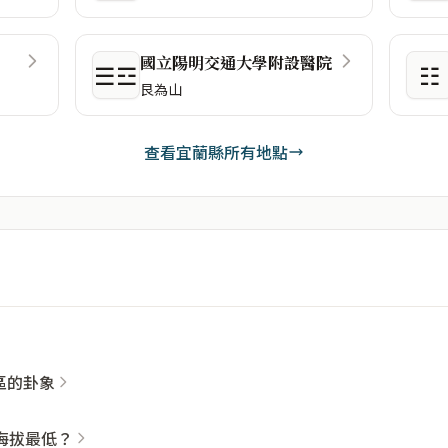
國立陽明交通大學附設醫院
☰☲
☷
艮為山
查看宜蘭縣所有地點
社區的卦象
海拔最低？