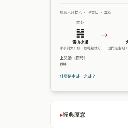
農曆六月廿六 ・ 甲寅日 ・ 立秋
本卦
䷽
→
雷山小過
小事別太計較，放輕鬆就好
出門走走吧
上爻動（酉時）
酉時
什麼是本卦、之卦？
經典原意