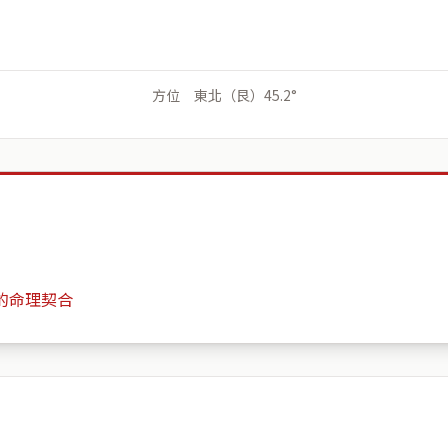
方位 東北（艮）45.2°
的命理契合
晏京帝寶
月份
日期