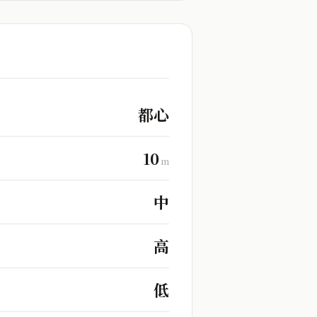
都心
10
m
中
高
低