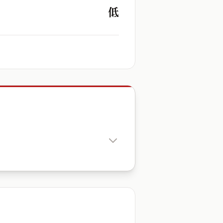
低
出生時辰