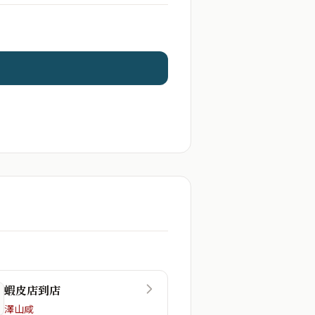
蝦皮店到店
澤山咸