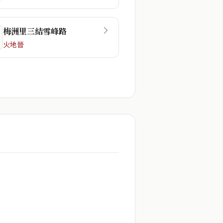
梅洲里三結雪峰路
火地晉