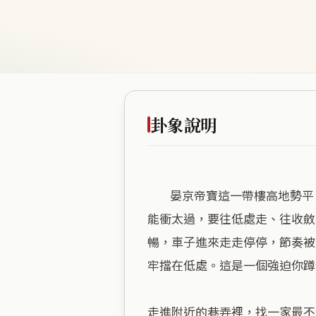
卦象說明
        晏京帝寶這一帶樓高地勢平，踏在地上的感覺很厚實，沒有那種懸在半空的飄忽感。雷山小過這個卦，講的就是做事不
能衝太過，要往低處走、往收斂
暢，車子進來走走停停，節奏被
牢擋在低處。這是一個強迫你蹲
走進附近的巷弄裡，找一家最不