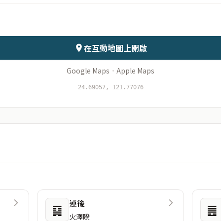
會儲存於伺服器
在互動地圖上開啟
Google Maps
·
Apple Maps
24.69057, 121.77076
連後
䷑
䷌
火澤睽