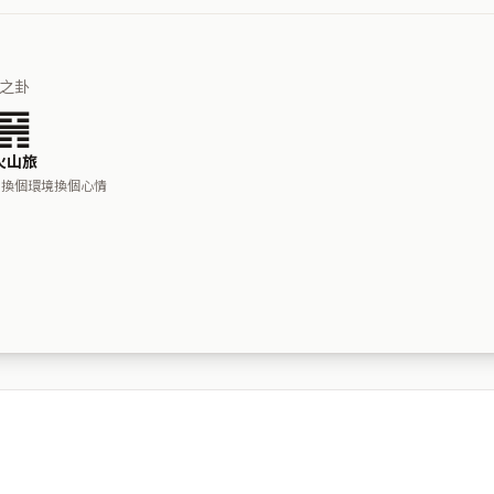
之卦
䷷
火山旅
，換個環境換個心情