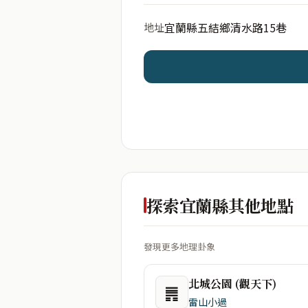
宜蘭縣五結鄉清水路15巷
地址
開始分析
資料僅用於即時分析，不
探索宜蘭縣其他地點
發現更多地理卦象
北城公園 (觀天下)
䷠
雷山小過