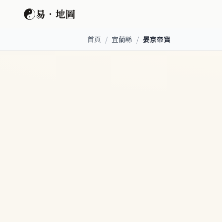
☯
易．地圖
首頁
/
宜蘭縣
/
晏京帝寶