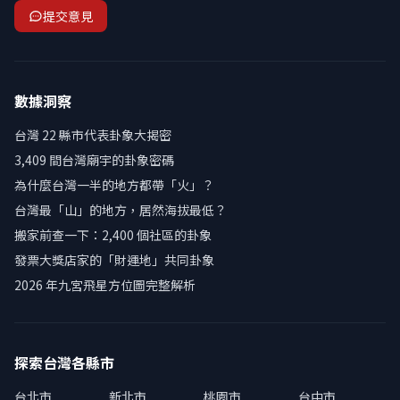
提交意見
數據洞察
台灣 22 縣市代表卦象大揭密
3,409 間台灣廟宇的卦象密碼
為什麼台灣一半的地方都帶「火」？
台灣最「山」的地方，居然海拔最低？
搬家前查一下：2,400 個社區的卦象
發票大獎店家的「財運地」共同卦象
2026 年九宮飛星方位圖完整解析
探索台灣各縣市
台北市
新北市
桃園市
台中市