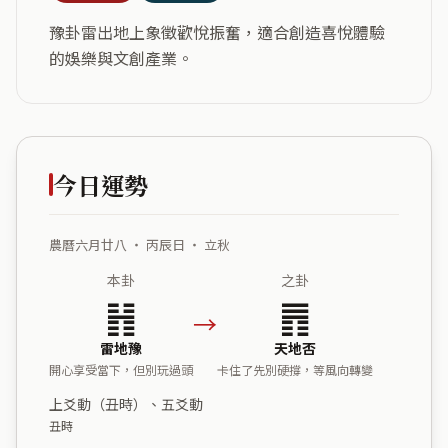
豫卦雷出地上象徵歡悅振奮，適合創造喜悅體驗
的娛樂與文創產業。
今日運勢
農曆六月廿八 ・ 丙辰日 ・ 立秋
本卦
之卦
䷏
䷋
→
雷地豫
天地否
開心享受當下，但別玩過頭
卡住了先別硬撐，等風向轉變
上爻動（丑時）、五爻動
丑時