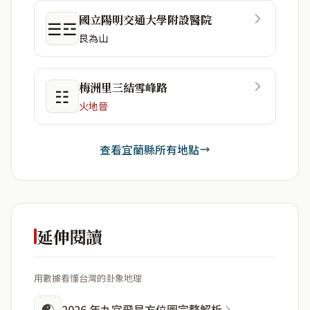
國立陽明交通大學附設醫院
☰☲
艮為山
梅洲里三結雪峰路
☷
火地晉
查看宜蘭縣所有地點
延伸閱讀
用數據看懂台灣的卦象地理
☯
2026 年九宮飛星方位圖完整解析