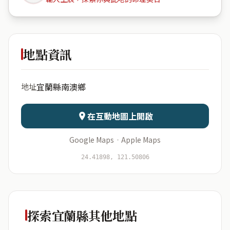
宜蘭縣南
澳鄉金洋村
地點資訊
出生年份
月份
宜蘭縣南澳鄉
地址
日期
出生時辰
在互動地圖上開啟
Google Maps
·
Apple Maps
開始分析
資料僅用於即時分析，不會儲存於伺服器
24.41898, 121.50806
探索宜蘭縣其他地點