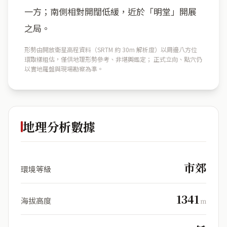
一方；南側相對開闊低緩，近於「明堂」開展
之局。
形勢由開放衛星高程資料（SRTM 約 30m 解析度）以周邊八方位
環取樣粗估，僅供地理形勢參考、非堪輿鑑定； 正式立向、點穴仍
以實地羅盤與現場勘察為準。
地理分析數據
市郊
環境等級
1341
海拔高度
m