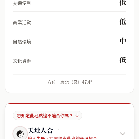
低
交通便利
低
商業活動
中
自然環境
低
文化資源
方位 東北（艮）47.4°
想知道此地點適不適合你嗎？
天地人合一
☯
輸入生辰，探索你與此地的命理契合