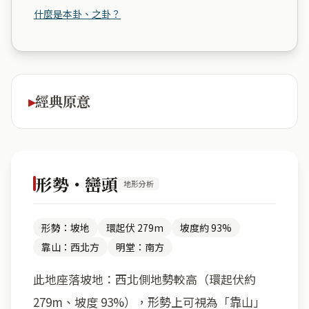
什麼是本卦、之卦？
經典原意
形勢・巒頭
地形分析
形勢：坡地
環起伏 279m
坡度約 93%
靠山：西北方
明堂：南方
此地座落坡地：西北側地勢較高（環起伏約
279m、坡度 93%），形勢上可視為「靠山」