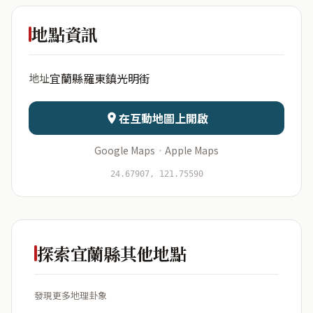
北城公園
(觀天下)
地點資訊
出生年份
月份
宜蘭縣羅東鎮光明街
地址
日期
出生時辰
在互動地圖上開啟
Google Maps
·
Apple Maps
開始分析
資料僅用於即時分析，不會儲存於伺服器
24.67907, 121.75590
探索宜蘭縣其他地點
發現更多地理卦象