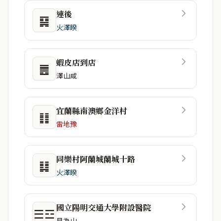
連後
䷑
火澤睽
蝦皮店到店
䷌
澤山咸
宜蘭縣南澳鄉金洋村
䷁
雷地豫
同樂村阿蘭城蘭城十路
䷆
火澤睽
國立陽明交通大學附設醫院
☰☲
艮為山