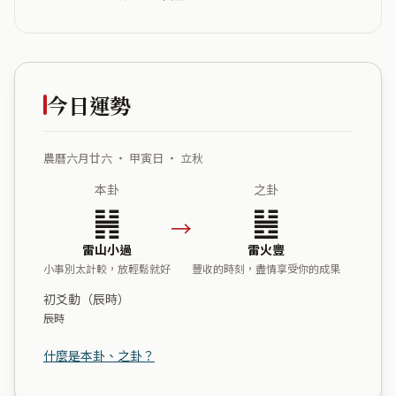
今日運勢
農曆六月廿六 ・ 甲寅日 ・ 立秋
本卦
之卦
䷽
䷶
→
雷山小過
雷火豐
小事別太計較，放輕鬆就好
豐收的時刻，盡情享受你的成果
初爻動（辰時）
辰時
什麼是本卦、之卦？