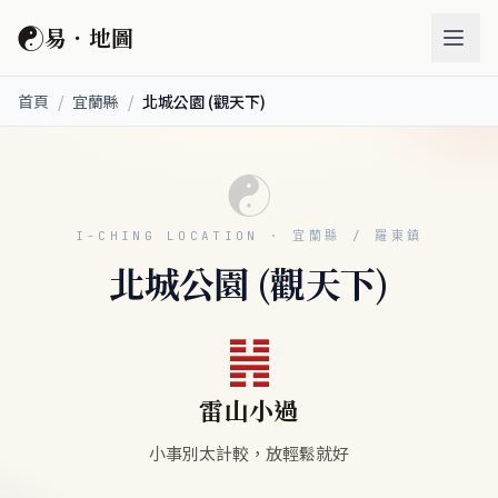
☯
易．地圖
首頁
/
宜蘭縣
/
北城公園 (觀天下)
☯
I-CHING LOCATION · 宜蘭縣 / 羅東鎮
北城公園 (觀天下)
䷽
雷山小過
小事別太計較，放輕鬆就好