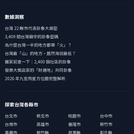
數據洞察
台灣 22 縣市代表卦象大揭密
3,409 間台灣廟宇的卦象密碼
為什麼台灣一半的地方都帶「火」？
台灣最「山」的地方，居然海拔最低？
搬家前查一下：2,400 個社區的卦象
發票大獎店家的「財運地」共同卦象
2026 年九宮飛星方位圖完整解析
探索台灣各縣市
台北市
新北市
桃園市
台中市
台南市
高雄市
基隆市
新竹市
嘉義市
新竹縣
苗栗縣
彰化縣