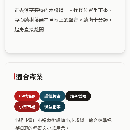
走去涼亭旁邊的木棧道上。找個位置坐下來，
專心聽樹葉砸在草地上的聲音。聽滿十分鐘，
起身直接離開。

適合產業
小型精品
謹慎投資
精密儀器
小眾市場
微型創業
小過卦雷山小過象徵謹慎小步超越，適合精準把
握細節的精密與小眾產業。