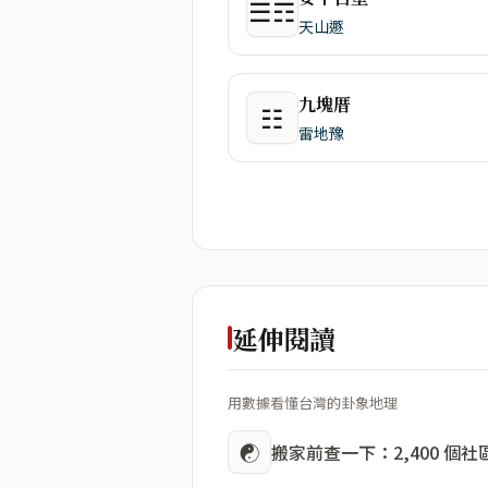
☰☶
天山遯
九塊厝
☷
雷地豫
延伸閱讀
用數據看懂台灣的卦象地理
☯
搬家前查一下：2,400 個