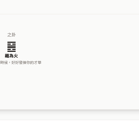
之卦
䷝
離為火
的時候，好好發揮你的才華