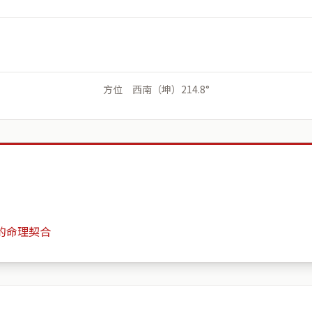
方位 西南（坤）214.8°
的命理契合
文化新世紀
月份
日期