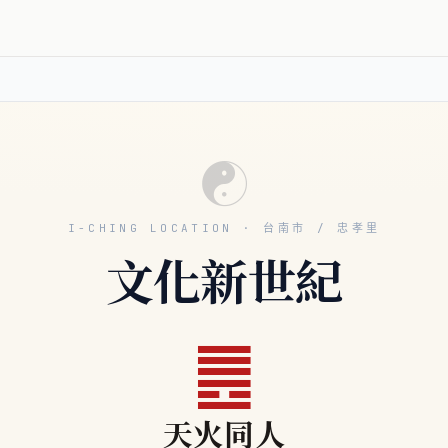
☯
I-CHING LOCATION · 台南市 / 忠孝里
文化新世紀
䷌
天火同人