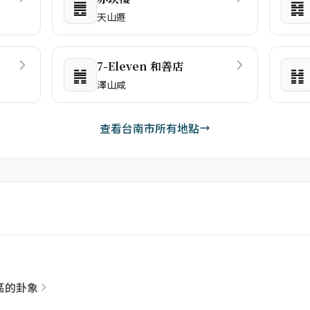
䷌
䷿
天山遯
7-Eleven 和善店
䷞
䷏
澤山咸
查看台南市所有地點
社區的卦象