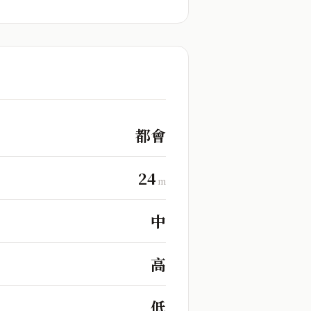
都會
24
m
中
高
低