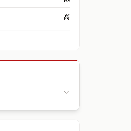
高
出生時辰