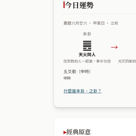
今日運勢
農曆六月廿六 ・ 甲寅日 ・ 立秋
本卦
䷌
→
天火同人
找到對的人一起做，事半功倍
光芒四射
五爻動（申時）
申時
什麼是本卦、之卦？
經典原意