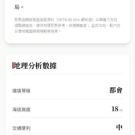
局。
形勢由開放衛星高程資料（SRTM 約 30m 解析度）以周邊八方位
環取樣粗估，僅供地理形勢參考、非堪輿鑑定； 正式立向、點穴仍
以實地羅盤與現場勘察為準。
地理分析數據
都會
環境等級
18
海拔高度
m
中
交通便利