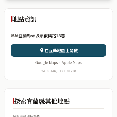
搖擺腳夢
想家
地點資訊
出生年份
月份
宜蘭縣頭城鎮復興路18巷
地址
日期
出生時辰
在互動地圖上開啟
Google Maps
·
Apple Maps
開始分析
資料僅用於即時分析，不會儲存於伺服器
24.86146, 121.81730
探索宜蘭縣其他地點
發現更多地理卦象