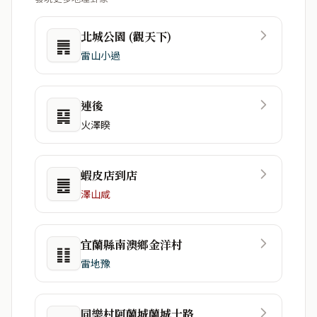
北城公園 (觀天下)
䷠
雷山小過
連後
䷑
火澤睽
蝦皮店到店
䷌
澤山咸
宜蘭縣南澳鄉金洋村
䷁
雷地豫
同樂村阿蘭城蘭城十路