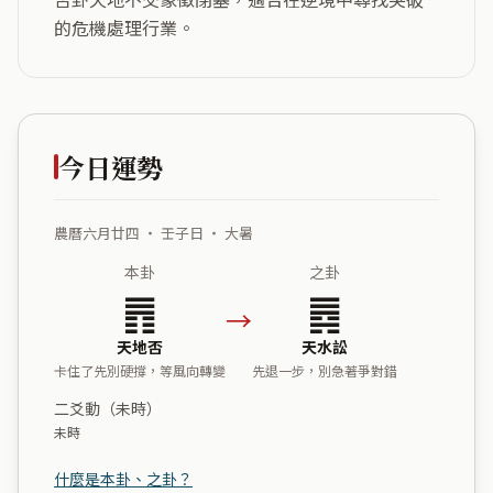
的危機處理行業。
今日運勢
農曆六月廿四 ・ 壬子日 ・ 大暑
本卦
之卦
䷋
䷅
→
天地否
天水訟
卡住了先別硬撐，等風向轉變
先退一步，別急著爭對錯
二爻動（未時）
未時
什麼是本卦、之卦？