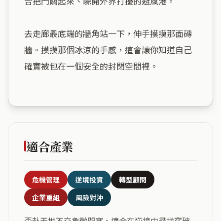
合把門關起來、躲開外界打擾的避風港。

去走廊最底端的牆角站一下，伸手摸摸那面磚
牆。摸摸那個冰涼的手感，這會讓你知道自己
確實被包在一個安全的封閉空間裡。

適合產業
危機管理
逆境投資
轉型顧問
企業重組
風險對沖
否卦天地不交象徵閉塞，適合在逆境中尋找突破