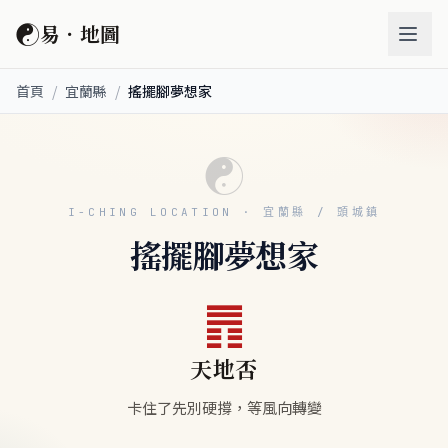
☯
易．地圖
首頁
/
宜蘭縣
/
搖擺腳夢想家
☯
I-CHING LOCATION · 宜蘭縣 / 頭城鎮
搖擺腳夢想家
䷋
天地否
卡住了先別硬撐，等風向轉變