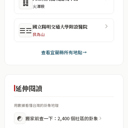
䷆
火澤睽
國立陽明交通大學附設醫院
☰☲
艮為山
查看宜蘭縣所有地點
延伸閱讀
用數據看懂台灣的卦象地理
☯
搬家前查一下：2,400 個社區的卦象