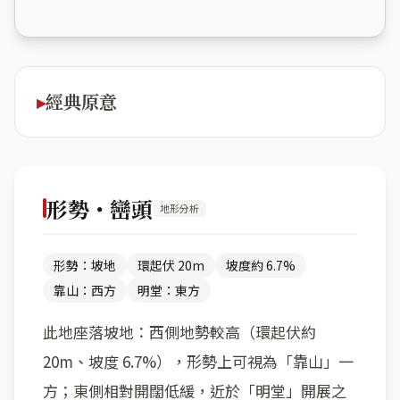
經典原意
形勢・巒頭
地形分析
形勢：坡地
環起伏 20m
坡度約 6.7%
靠山：西方
明堂：東方
此地座落坡地：西側地勢較高（環起伏約
20m、坡度 6.7%），形勢上可視為「靠山」一
方；東側相對開闊低緩，近於「明堂」開展之