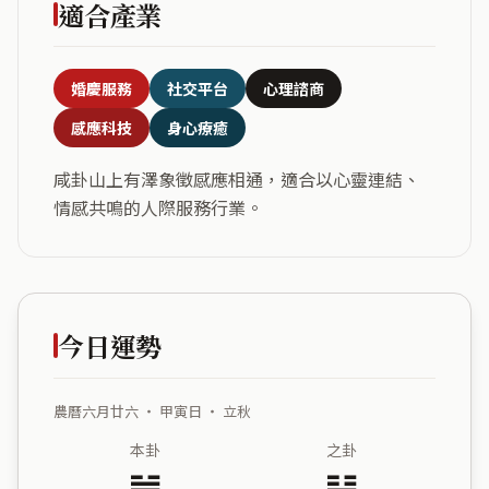
適合產業
婚慶服務
社交平台
心理諮商
感應科技
身心療癒
咸卦山上有澤象徵感應相通，適合以心靈連結、
情感共鳴的人際服務行業。
今日運勢
農曆六月廿六 ・ 甲寅日 ・ 立秋
本卦
之卦
䷞
䷽