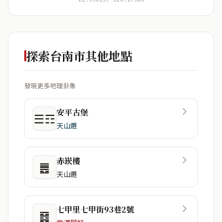
探索台南市其他地點
發現更多地理卦象
安平古堡
☰☶
天山遯
赤崁樓
䷌
天山遯
七甲里七甲街93巷2號
䷿