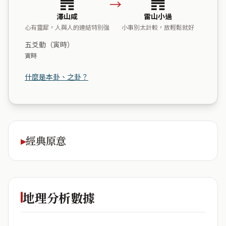
→
澤山咸
雷山小過
心有靈犀，人與人的連結特別強
小事別太計較，放輕鬆就好
五爻動（寅時）
寅時
什麼是本卦、之卦？
經典原意
地理分析數據