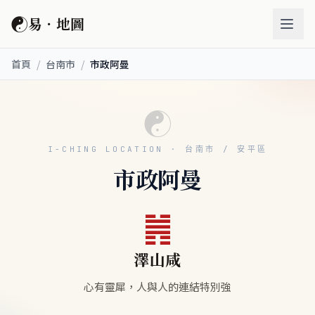
☯
易．地圖
首頁
/
台南市
/
市政阿曼
☯
I-CHING LOCATION · 台南市 / 安平區
市政阿曼
䷞
澤山咸
心有靈犀，人與人的連結特別強