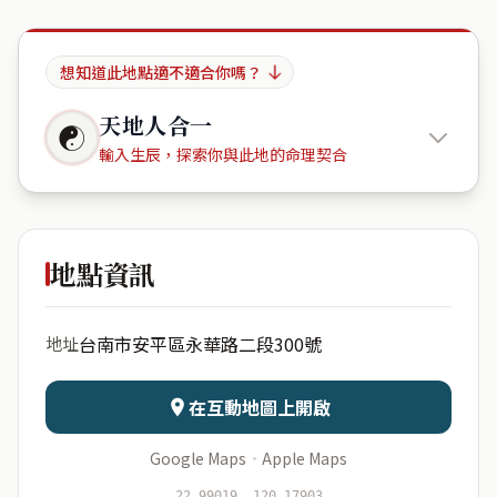
想知道此地點適不適合你嗎？
天地人合一
☯
輸入生辰，探索你與此地的命理契合
市政阿曼
地點資訊
出生年份
月份
台南市安平區永華路二段300號
地址
日期
出生時辰
在互動地圖上開啟
Google Maps
·
Apple Maps
開始分析
資料僅用於即時分析，不會儲存於伺服器
22.99019, 120.17903