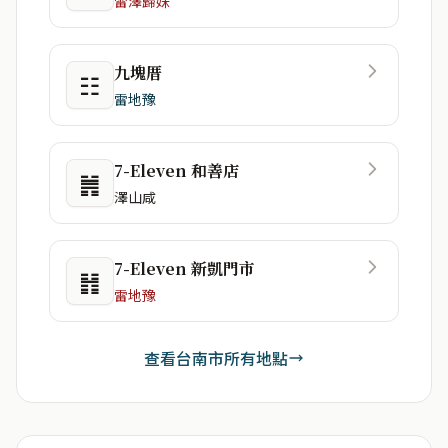
雷澤歸妹
九塊厝
☷
雷地豫
7-Eleven 和善店
䷞
澤山咸
7-Eleven 新凱門市
䷏
雷地豫
查看台南市所有地點