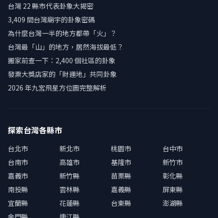
台灣 22 縣市代表卦象大揭密
3,409 間台灣廟宇的卦象密碼
為什麼台灣一半的地方都帶「火」？
台灣最「山」的地方，居然海拔最低？
搬家前查一下：2,400 個社區的卦象
發票大獎店家的「財運地」共同卦象
2026 年九宮飛星方位圖完整解析
探索台灣各縣市
台北市
新北市
桃園市
台中市
台南市
高雄市
基隆市
新竹市
嘉義市
新竹縣
苗栗縣
彰化縣
南投縣
雲林縣
嘉義縣
屏東縣
宜蘭縣
花蓮縣
台東縣
澎湖縣
金門縣
連江縣