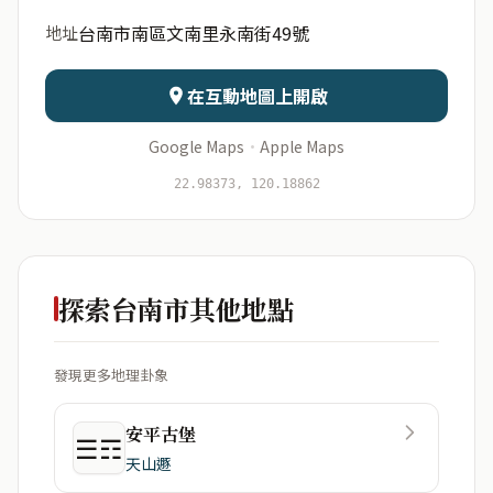
台南市南區文南里永南街49號
地址
日期
出生時辰
在互動地圖上開啟
Google Maps
·
Apple Maps
開始分析
資料僅用於即時分析，不會儲存於伺服器
22.98373, 120.18862
探索台南市其他地點
發現更多地理卦象
安平古堡
☰☶
天山遯