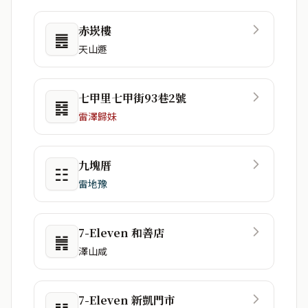
赤崁樓
䷌
天山遯
七甲里七甲街93巷2號
䷿
雷澤歸妹
九塊厝
☷
雷地豫
7-Eleven 和善店
䷞
澤山咸
7-Eleven 新凱門市