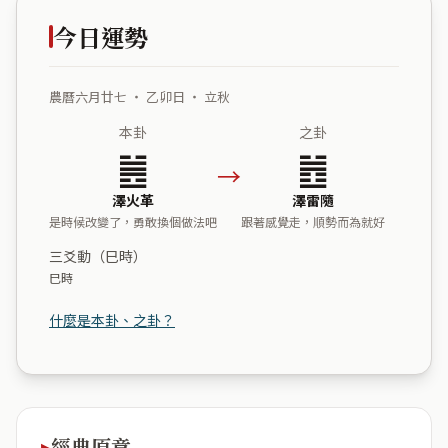
今日運勢
農曆六月廿七 ・ 乙卯日 ・ 立秋
本卦
之卦
䷰
䷐
→
澤火革
澤雷隨
是時候改變了，勇敢換個做法吧
跟著感覺走，順勢而為就好
三爻動（巳時）
巳時
什麼是本卦、之卦？
經典原意