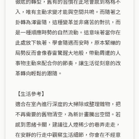
徹底的轉型，舊有的習慣在此地會感到格格不
入，唯有主動求變才能與空間共鳴。而隨著之
卦轉為澤雷隨，這種變革並非痛苦的對抗，而
是一種順應時勢的自然流動。這意味著當你在
此處放下執著、學會隨遇而安時，原本緊繃的
局勢反而會像春雷驚醒大地般，帶動周遭的人
事物主動來配合你的節奏，讓生活從刻意的改
革轉向輕鬆的跟隨。

【生活參考】

適合在室內進行深度的大掃除或整理雜物，把
不再需要的舊物清空，為新計畫騰出空間。若
感到思緒卡關，建議往人煙稀少的巷弄走走，
在安靜的行走中觀察生活細節，你會在不經意