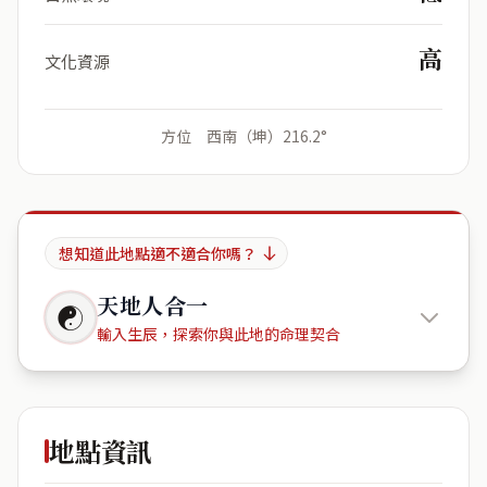
高
文化資源
方位 西南（坤）216.2°
想知道此地點適不適合你嗎？
天地人合一
☯
輸入生辰，探索你與此地的命理契合
台灣台南
市南區文南里永南街49號
地點資訊
出生年份
月份