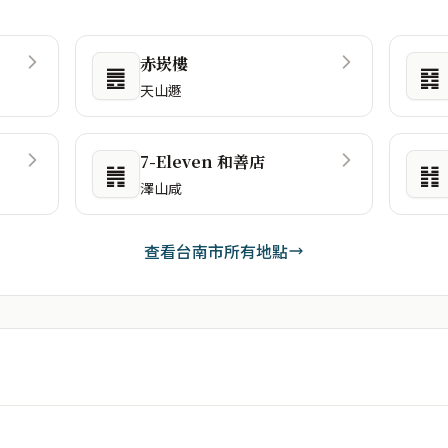
赤崁樓
䷌
䷿
天山遯
7-Eleven 和善店
䷞
䷏
澤山咸
查看台南市所有地點