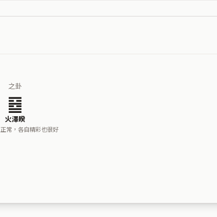
之卦
䷥
火澤睽
很正常，各自精彩也很好