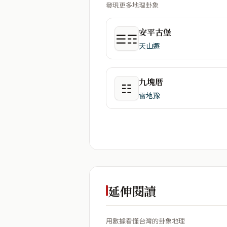
發現更多地理卦象
安平古堡
☰☶
天山遯
九塊厝
☷
雷地豫
延伸閱讀
用數據看懂台灣的卦象地理