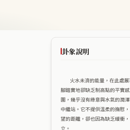
卦象說明
        火水未濟的能量，在此處展現為一種「隨時準備啟程，卻又身處過渡期」的心理狀態。海拔十米的平坦地勢，給人一種
腳踏實地卻缺乏制高點的平實感
圍，幾乎沒有綠意與水氣的潤澤
中繼站。它不提供溫柔的撫慰，
望的距離，卻也因為缺乏緩衝，
立。
