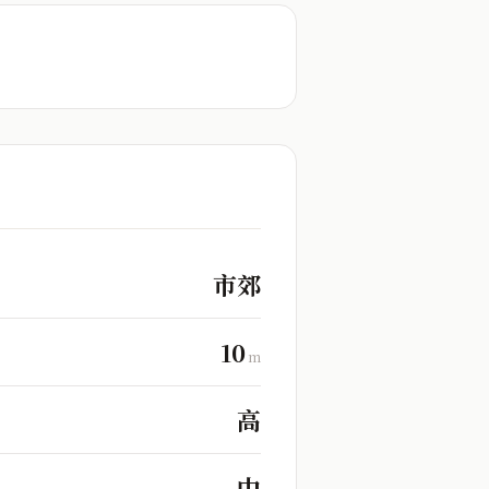
市郊
10
m
高
中