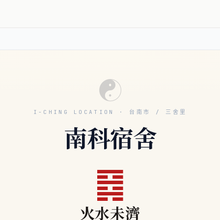
☯
I-CHING LOCATION · 台南市 / 三舍里
南科宿舍
䷿
火水未濟