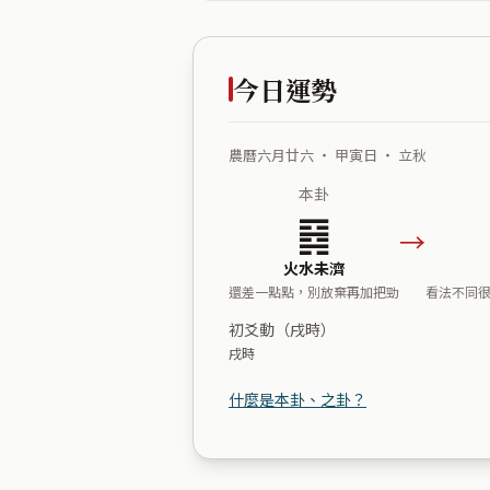
今日運勢
農曆六月廿六 ・ 甲寅日 ・ 立秋
本卦
䷿
→
火水未濟
還差一點點，別放棄再加把勁
看法不同
初爻動（戌時）
戌時
什麼是本卦、之卦？