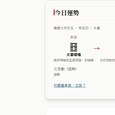
今日運勢
農曆六月廿五 ・ 癸丑日 ・ 大暑
本卦
䷔
→
火雷噬嗑
遇到障礙就正面突破，別繞路
光芒四射
三爻動（丑時）
丑時
什麼是本卦、之卦？