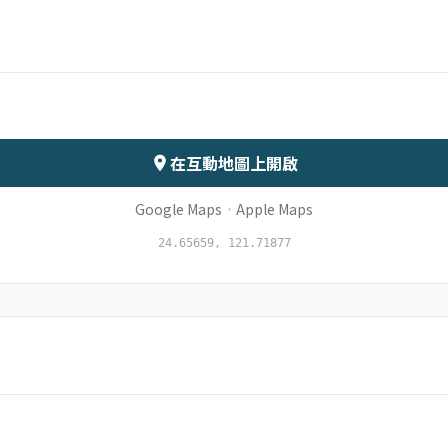
月份
日期
會儲存於伺服器
在互動地圖上開啟
Google Maps
·
Apple Maps
24.65659, 121.71877