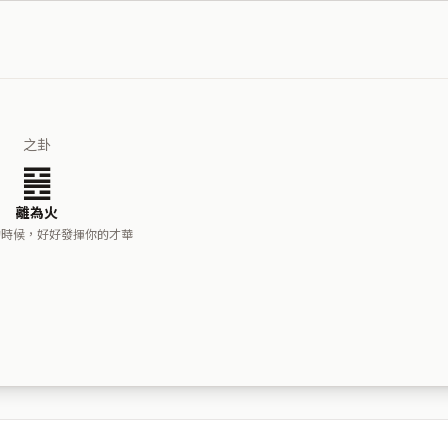
之卦
䷝
離為火
的時候，好好發揮你的才華