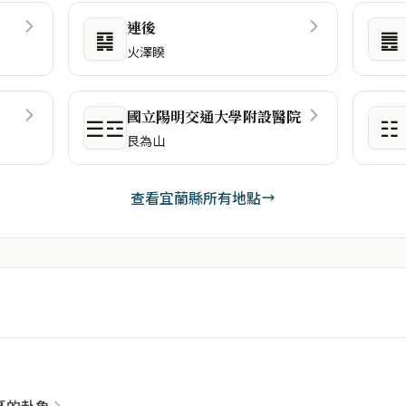
連後
䷑
䷌
火澤睽
國立陽明交通大學附設醫院
☰☲
☷
艮為山
查看宜蘭縣所有地點