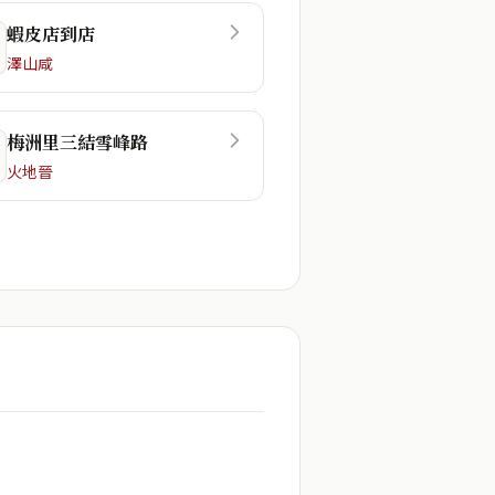
蝦皮店到店
澤山咸
梅洲里三結雪峰路
火地晉