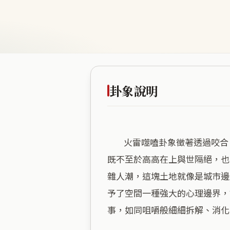
卦象說明
        火雷噬嗑卦象徵著透過咬合、咀嚼來排除障礙，這裡的空間格局正是一處極致的「過濾器」。海拔五十多公尺的高度，
既不至於高高在上與世隔絕，也
雜人潮，這塊土地就像是城市邊
予了空間一種強大的心理邊界，
事，如同咀嚼般細細拆解、消化