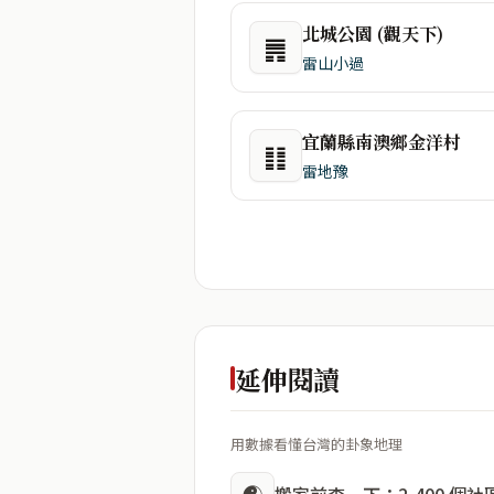
北城公園 (觀天下)
䷠
雷山小過
宜蘭縣南澳鄉金洋村
䷁
雷地豫
延伸閱讀
用數據看懂台灣的卦象地理