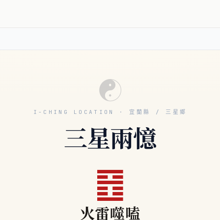
☯
I-CHING LOCATION · 宜蘭縣 / 三星鄉
三星兩憶
䷔
火雷噬嗑