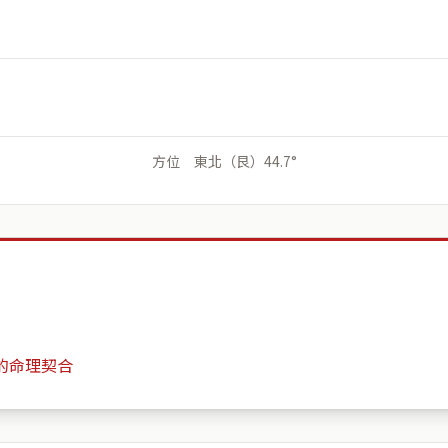
方位 東北（艮）44.7°
的命理契合
三星兩憶