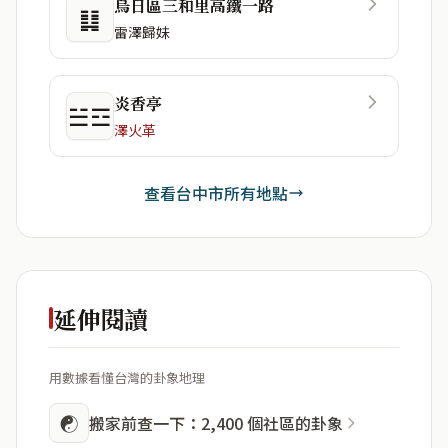
烏日區三和里高鐵一路
䷆
雷澤歸妹
炎香亭
☱☲
澤火革
查看台中市所有地點
延伸閱讀
用數據看懂台灣的卦象地理
☯
搬家前查一下：2,400 個社區的卦象