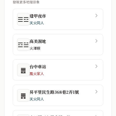
發現更多地理卦象
逢甲夜市
☰☲
天火同人
高美濕地
☲☱
火澤睽
台中車站
䷌
風火家人
昇平里民生路368巷2弄1號
䷠
天火同人