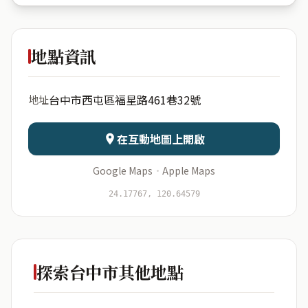
Tirto\'s
Chamber
地點資訊
出生年份
月份
台中市西屯區福星路461巷32號
地址
日期
出生時辰
在互動地圖上開啟
Google Maps
·
Apple Maps
開始分析
資料僅用於即時分析，不會儲存於伺服器
24.17767, 120.64579
探索台中市其他地點