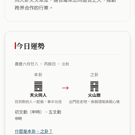
跨界合作的行業。
今日運勢
農曆六月廿八 ・ 丙辰日 ・ 立秋
本卦
之卦
䷌
䷷
→
天火同人
火山旅
找到對的人一起做，事半功倍
出門走走吧，換個環境換個心情
初爻動（申時）、五爻動
申時
什麼是本卦、之卦？