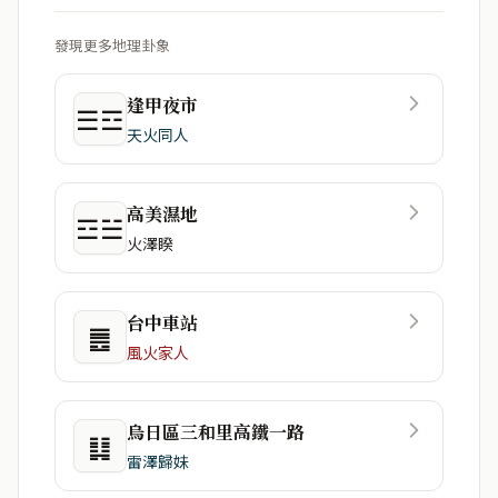
發現更多地理卦象
逢甲夜市
☰☲
天火同人
高美濕地
☲☱
火澤睽
台中車站
䷌
風火家人
烏日區三和里高鐵一路
䷆
雷澤歸妹