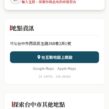
輸入生辰，探索你與此地的命理契合
昇平里民
生路368巷2弄1號
地點資訊
出生年份
月份
台中市西區民生路368巷2弄1號
地址
日期
出生時辰
在互動地圖上開啟
Google Maps
·
Apple Maps
開始分析
資料僅用於即時分析，不會儲存於伺服器
24.14470, 120.66263
探索台中市其他地點