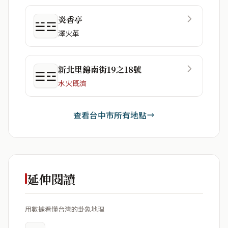
炎香亭
☱☲
澤火革
新北里錦南街19之18號
☰☲
水火既濟
查看台中市所有地點
延伸閱讀
用數據看懂台灣的卦象地理