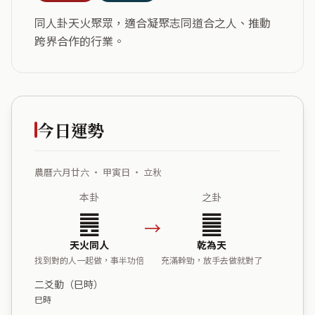
同人卦天火聚眾，適合凝聚志同道合之人、推動
跨界合作的行業。
今日運勢
農曆六月廿六 ・ 甲寅日 ・ 立秋
本卦
之卦
䷌
䷀
→
天火同人
乾為天
找到對的人一起做，事半功倍
充滿幹勁，放手去做就對了
二爻動（巳時）
巳時