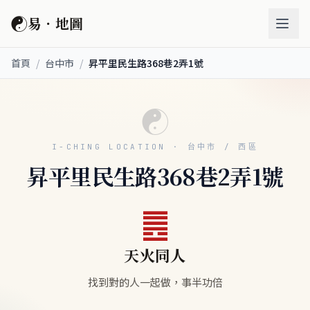
☯
易．地圖
首頁
/
台中市
/
昇平里民生路368巷2弄1號
☯
I-CHING LOCATION · 台中市 / 西區
昇平里民生路368巷2弄1號
䷌
天火同人
找到對的人一起做，事半功倍