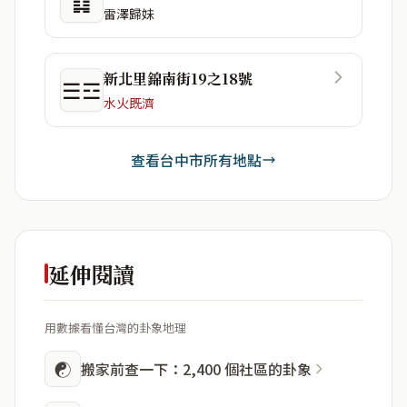
䷆
雷澤歸妹
新北里錦南街19之18號
☰☲
水火既濟
查看台中市所有地點
延伸閱讀
用數據看懂台灣的卦象地理
☯
搬家前查一下：2,400 個社區的卦象