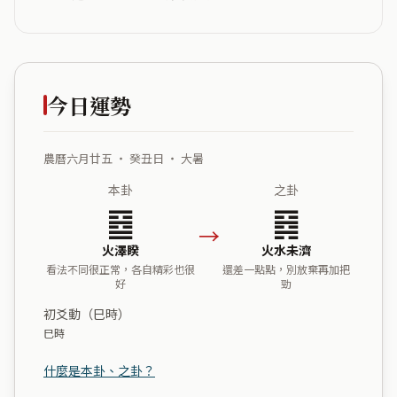
今日運勢
農曆六月廿五 ・ 癸丑日 ・ 大暑
本卦
之卦
䷥
䷿
→
火澤睽
火水未濟
看法不同很正常，各自精彩也很
還差一點點，別放棄再加把
好
勁
初爻動（巳時）
巳時
什麼是本卦、之卦？