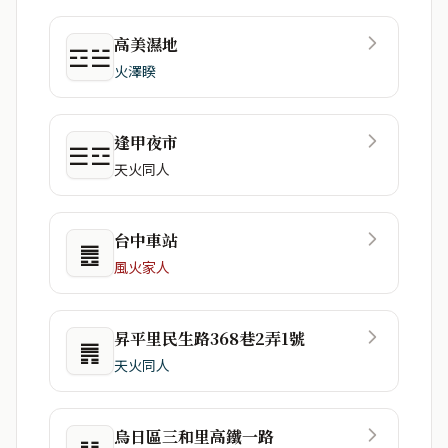
高美濕地
☲☱
火澤睽
逢甲夜市
☰☲
天火同人
台中車站
䷌
風火家人
昇平里民生路368巷2弄1號
䷠
天火同人
烏日區三和里高鐵一路