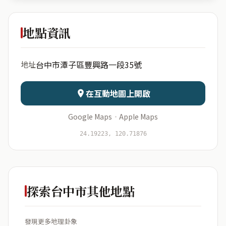
This
Full House
地點資訊
出生年份
月份
台中市潭子區豐興路一段35號
地址
日期
出生時辰
在互動地圖上開啟
Google Maps
·
Apple Maps
開始分析
資料僅用於即時分析，不會儲存於伺服器
24.19223, 120.71876
探索台中市其他地點
發現更多地理卦象