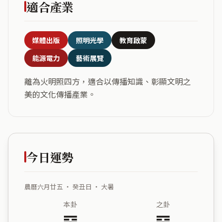
適合產業
媒體出版
照明光學
教育啟蒙
能源電力
藝術展覽
離為火明照四方，適合以傳播知識、彰顯文明之
美的文化傳播產業。
今日運勢
農曆六月廿五 ・ 癸丑日 ・ 大暑
本卦
之卦
䷝
䷍