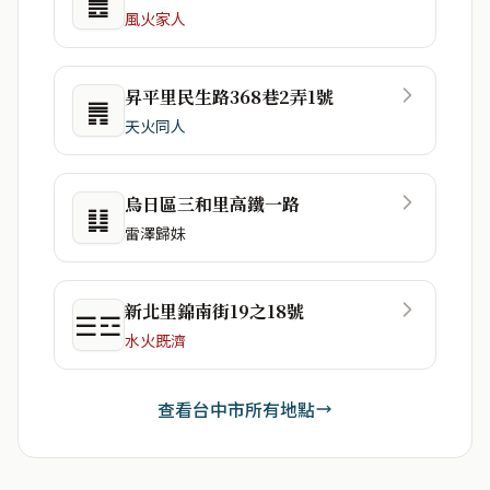
䷌
風火家人
昇平里民生路368巷2弄1號
䷠
天火同人
烏日區三和里高鐵一路
䷆
雷澤歸妹
新北里錦南街19之18號
☰☲
水火既濟
查看台中市所有地點