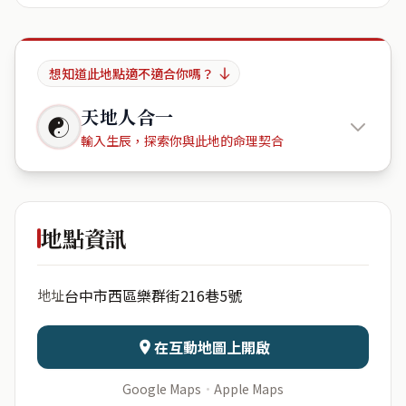
想知道此地點適不適合你嗎？
天地人合一
☯
輸入生辰，探索你與此地的命理契合
Sam\'s
House
地點資訊
出生年份
月份
台中市西區樂群街216巷5號
地址
日期
出生時辰
在互動地圖上開啟
Google Maps
·
Apple Maps