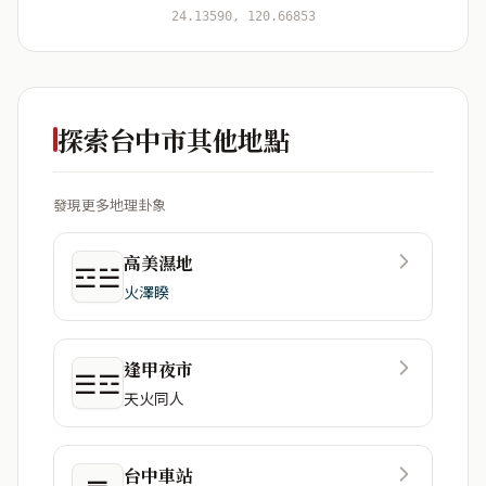
開始分析
資料僅用於即時分析，不會儲存於伺服器
24.13590, 120.66853
探索台中市其他地點
發現更多地理卦象
高美濕地
☲☱
火澤睽
逢甲夜市
☰☲
天火同人
台中車站