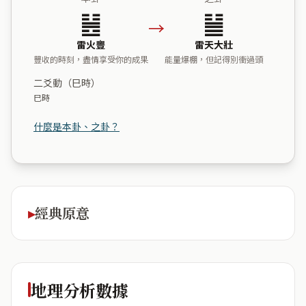
䷶
䷡
→
雷火豐
雷天大壯
豐收的時刻，盡情享受你的成果
能量爆棚，但記得別衝過頭
二爻動（巳時）
巳時
什麼是本卦、之卦？
經典原意
地理分析數據