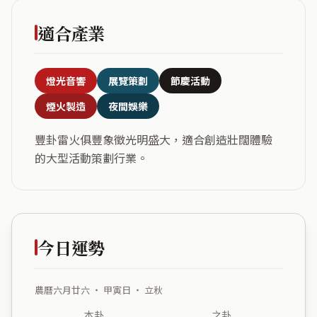
適合產業
燈光音響
展覽策劃
節慶活動
煙火製造
夜間娛樂
豐卦雷火俱豐象徵光明盛大，適合創造壯闊體驗
的大型活動策劃行業。
今日運勢
農曆六月廿六 ・ 甲寅日 ・ 立秋
本卦
之卦