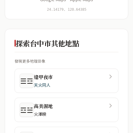
開始分析
資料僅用於即時分析，不會儲存於伺服器
24.14179, 120.64385
探索台中市其他地點
發現更多地理卦象
逢甲夜市
☰☲
天火同人
高美濕地
☲☱
火澤睽