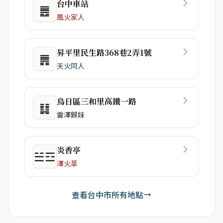
台中車站
䷌
風火家人
昇平里民生路368巷2弄1號
䷠
天火同人
烏日區三和里高鐵一路
䷆
雷澤歸妹
炎香亭
☱☲
澤火革
查看台中市所有地點