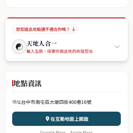
想知道此地點適不適合你嗎？
天地人合一
☯
輸入生辰，探索你與此地的命理契合
Minami
Aoyama
地點資訊
出生年份
月份
台中市南屯區大墩四街400巷16號
地址
日期
出生時辰
在互動地圖上開啟
Google Maps
·
Apple Maps