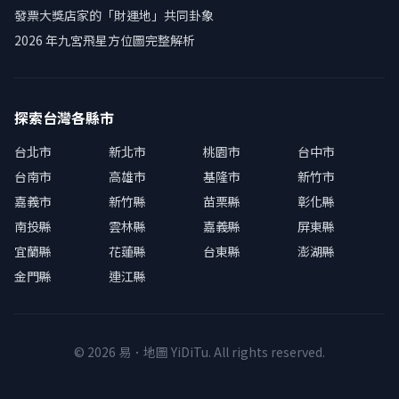
發票大獎店家的「財運地」共同卦象
2026 年九宮飛星方位圖完整解析
探索台灣各縣市
台北市
新北市
桃園市
台中市
台南市
高雄市
基隆市
新竹市
嘉義市
新竹縣
苗栗縣
彰化縣
南投縣
雲林縣
嘉義縣
屏東縣
宜蘭縣
花蓮縣
台東縣
澎湖縣
金門縣
連江縣
© 2026 易．地圖 YiDiTu. All rights reserved.