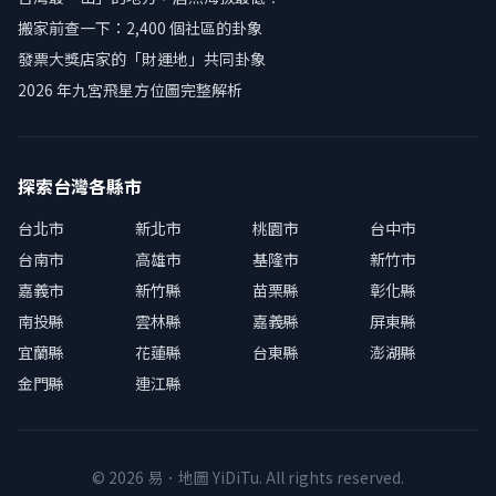
搬家前查一下：2,400 個社區的卦象
發票大獎店家的「財運地」共同卦象
2026 年九宮飛星方位圖完整解析
探索台灣各縣市
台北市
新北市
桃園市
台中市
台南市
高雄市
基隆市
新竹市
嘉義市
新竹縣
苗栗縣
彰化縣
南投縣
雲林縣
嘉義縣
屏東縣
宜蘭縣
花蓮縣
台東縣
澎湖縣
金門縣
連江縣
© 2026 易．地圖 YiDiTu. All rights reserved.