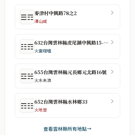
麥津村中興路78之2
☰☶
澤山咸
632台灣雲林縣虎尾鎮中興路15-1號
☷☶
火雷噬嗑
655台灣雲林縣元長鄉元北路16號
☲☵
火水未濟
652台灣雲林縣水林鄉33
☶☷
火地晉
查看雲林縣所有地點