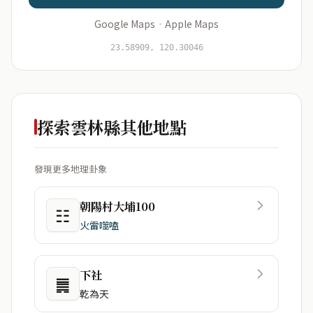
Google Maps
·
Apple Maps
23.58909, 120.30046
開始分析
資料僅用於即時分析，不會儲存於伺服器
探索雲林縣其他地點
發現更多地理卦象
朝陽村大埔100
☷
火雷噬嗑
下社
䷫
乾為天