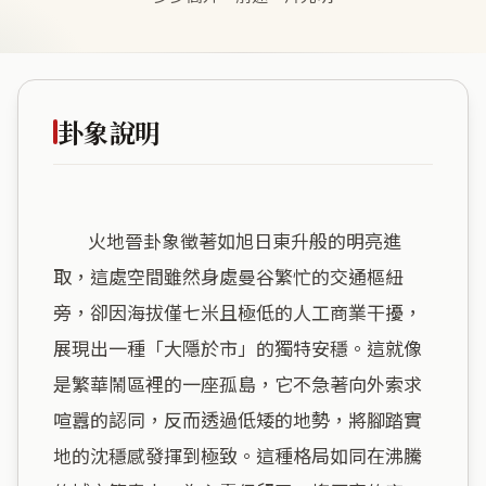
卦象說明
        火地晉卦象徵著如旭日東升般的明亮進
取，這處空間雖然身處曼谷繁忙的交通樞紐
旁，卻因海拔僅七米且極低的人工商業干擾，
展現出一種「大隱於市」的獨特安穩。這就像
是繁華鬧區裡的一座孤島，它不急著向外索求
喧囂的認同，反而透過低矮的地勢，將腳踏實
地的沈穩感發揮到極致。這種格局如同在沸騰