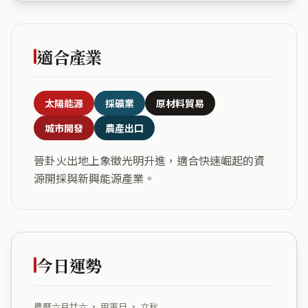
適合產業
太陽能源
採礦業
原材料貿易
城市開發
農產出口
晉卦火出地上象徵光明升進，適合快速崛起的資
源開採與新興能源產業。
今日運勢
農曆六月廿六 ・ 甲寅日 ・ 立秋