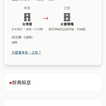
本卦
之卦
䷢
䷔
→
火地晉
火雷噬嗑
步步高升，前途一片光明
遇到障礙就正面突破，別繞路
初爻動（戌時）
戌時
什麼是本卦、之卦？
經典原意