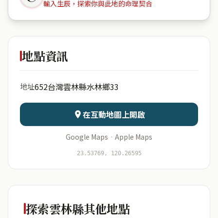
輸入生辰，探索你與此地的命理契合
652台灣
雲林縣水林鄉33
地點資訊
出生年份
月份
652台灣雲林縣水林鄉33
地址
日期
出生時辰
在互動地圖上開啟
Google Maps
·
Apple Maps
開始分析
資料僅用於即時分析，不會儲存於伺服器
23.53769, 120.26595
探索雲林縣其他地點