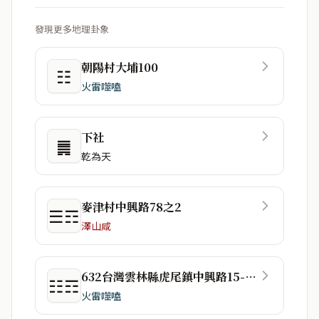
發現更多地理卦象
朝陽村大埔100
☷
火雷噬嗑
下社
䷫
乾為天
麥津村中興路78之2
☰☶
澤山咸
632台灣雲林縣虎尾鎮中興路15-1號
☷☶
火雷噬嗑