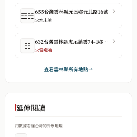
655台灣雲林縣元長鄉元北路16號
☲☵
火水未濟
632台灣雲林縣虎尾鎮雲74-1鄉道31號
☷
火雷噬嗑
查看雲林縣所有地點
延伸閱讀
用數據看懂台灣的卦象地理