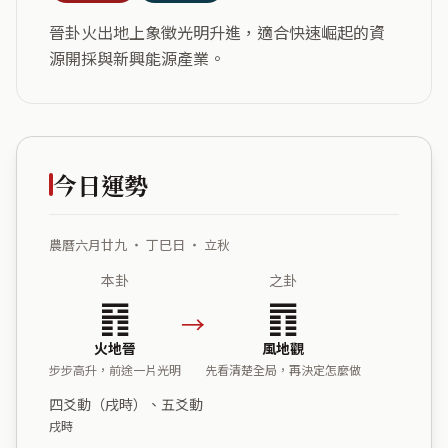
晉卦火出地上象徵光明升進，適合快速崛起的資
源開採與新興能源產業。
今日運勢
農曆六月廿九 ・ 丁巳日 ・ 立秋
本卦
之卦
䷢
䷓
→
火地晉
風地觀
步步高升，前途一片光明
先看清楚全局，再決定怎麼做
四爻動（戌時）、五爻動
戌時