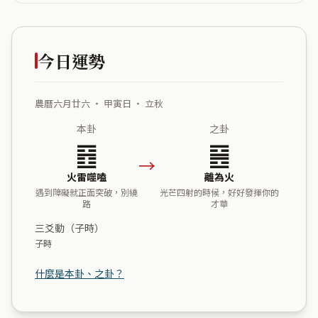
今日運勢
農曆六月廿六 ・ 甲寅日 ・ 立秋
本卦
之卦
䷔
䷝
→
火雷噬嗑
離為火
遇到障礙就正面突破，別繞
光芒四射的時候，好好發揮你的
路
才華
三爻動（子時）
子時
什麼是本卦、之卦？