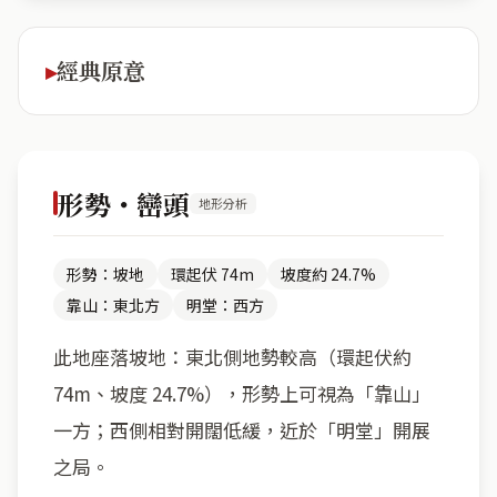
經典原意
形勢・巒頭
地形分析
形勢：坡地
環起伏 74m
坡度約 24.7%
靠山：東北方
明堂：西方
此地座落坡地：東北側地勢較高（環起伏約
74m、坡度 24.7%），形勢上可視為「靠山」
一方；西側相對開闊低緩，近於「明堂」開展
之局。