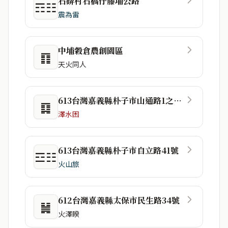
石硦村石橋仔藤埔公路
☶☷
震為雷
中埔穀倉農創園區
䷖
天火同人
613台灣嘉義縣朴子市山通路1之102號
䷃
澤水困
613台灣嘉義縣朴子市自立路41號
☲☷
火山旅
612台灣嘉義縣太保市民生路34號
䷟
火澤睽