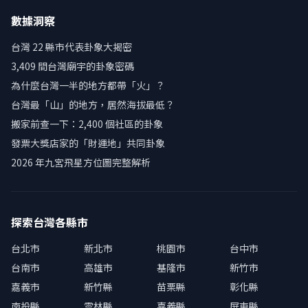
數據洞察
台灣 22 縣市代表卦象大揭密
3,409 間台灣廟宇的卦象密碼
為什麼台灣一半的地方都帶「火」？
台灣最「山」的地方，居然海拔最低？
搬家前查一下：2,400 個社區的卦象
發票大獎店家的「財運地」共同卦象
2026 年九宮飛星方位圖完整解析
探索台灣各縣市
台北市
新北市
桃園市
台中市
台南市
高雄市
基隆市
新竹市
嘉義市
新竹縣
苗栗縣
彰化縣
南投縣
雲林縣
嘉義縣
屏東縣