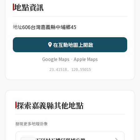
嘉義縣中埔鄉45
地點資訊
出生年份
月份
606台灣嘉義縣中埔鄉45
地址
日期
出生時辰
在互動地圖上開啟
Google Maps
·
Apple Maps
開始分析
資料僅用於即時分析，不會儲存於伺服器
23.41518, 120.55015
探索嘉義縣其他地點
發現更多地理卦象