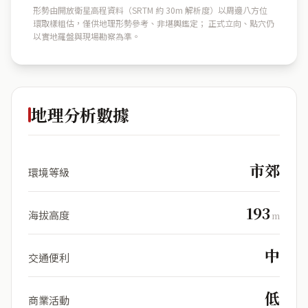
形勢由開放衛星高程資料（SRTM 約 30m 解析度）以周邊八方位
環取樣粗估，僅供地理形勢參考、非堪輿鑑定； 正式立向、點穴仍
以實地羅盤與現場勘察為準。
地理分析數據
市郊
環境等級
193
海拔高度
m
中
交通便利
低
商業活動