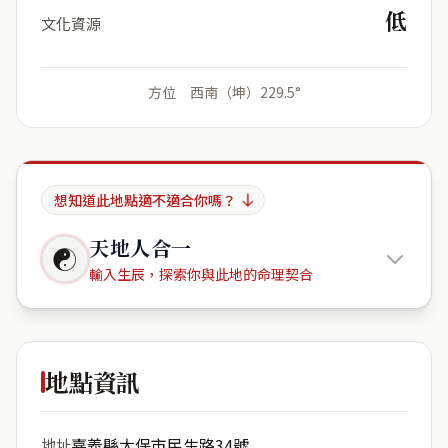
低
文化資源
方位 西南（坤）229.5°
想知道此地點適不適合你嗎？
天地人合一
☯
輸入生辰，探索你與此地的命理契合
612台灣
嘉義縣太保市民生路34號
地點資訊
出生年份
月份
嘉義縣太保市民生路34號
地址