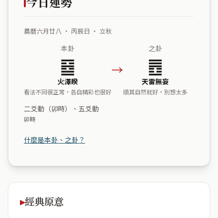
今日運勢
農曆六月廿八 ・ 丙辰日 ・ 立秋
本卦
之卦
䷥
䷘
→
火澤睽
天雷無妄
看法不同很正常，各自精彩也很好
順其自然就好，別想太多
二爻動（卯時）、五爻動
卯時
什麼是本卦、之卦？
經典原意