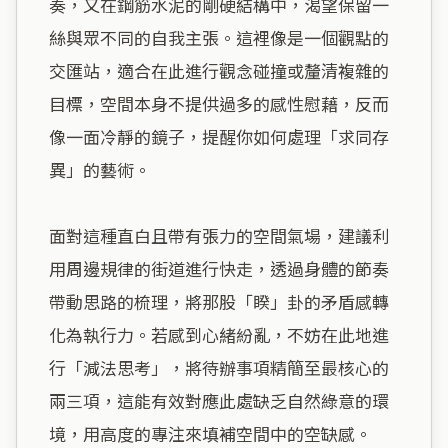
奏，又在鋼筋水泥的剛硬結構中，渴望保留一
絲與眾不同的自我主張。這裡像是一個觀點的
交匯站，適合在此進行觀念碰撞或釐清複雜的
目標，空間本身不提供過多的感性慰藉，反而
像一面冷靜的鏡子，提醒你如何處理「求同存
異」的藝術。

面對這種直白且帶有張力的空間氣場，建議利
用周邊規律的街道進行快走，透過身體的節奏
帶動思路的梳理，將那股「睽」卦的矛盾感轉
化為執行力。若感到心緒紛亂，不妨在此地進
行「減法思考」，將待辦事項精簡至最核心的
兩三項，這能有效對應此處缺乏自然綠意的環
境，用高度的專注來填補空間中的空缺感。
