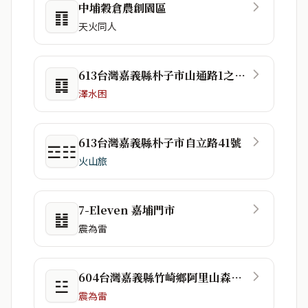
中埔穀倉農創園區
䷖
天火同人
613台灣嘉義縣朴子市山通路1之102號
䷃
澤水困
613台灣嘉義縣朴子市自立路41號
☲☷
火山旅
7-Eleven 嘉埔門市
䷲
震為雷
604台灣嘉義縣竹崎鄉阿里山森林鐵路鹿麻產車站
☳
震為雷