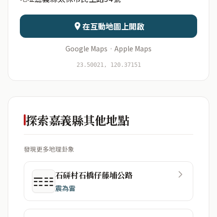
日期
出生時辰
在互動地圖上開啟
Google Maps
·
Apple Maps
開始分析
資料僅用於即時分析，不會儲存於伺服器
23.50021, 120.37151
探索嘉義縣其他地點
發現更多地理卦象
石硦村石橋仔藤埔公路
☶☷
震為雷