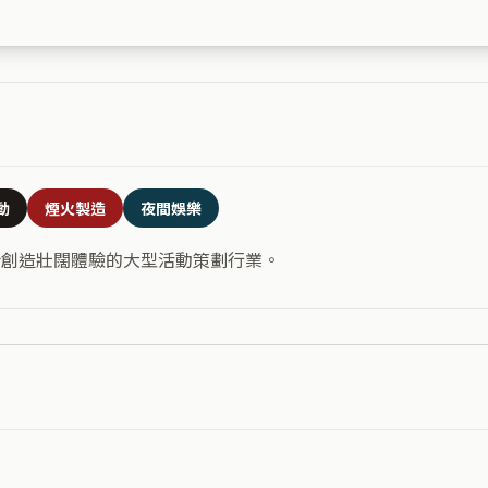
動
煙火製造
夜間娛樂
合創造壯闊體驗的大型活動策劃行業。