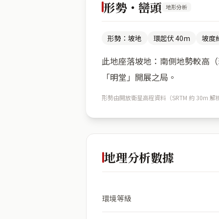
形勢・巒頭
地形分析
形勢：坡地
環起伏 40m
坡度約
此地座落坡地：南側地勢較高（環
「明堂」開展之局。
形勢由開放衛星高程資料（SRTM 約 30
地理分析數據
環境等級