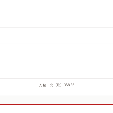
方位 北（坎）358.8°