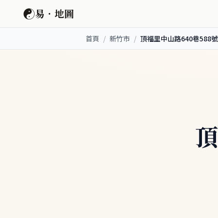
☯
易．地圖
首頁
/
新竹市
/
頂福里中山路640巷588號
頂