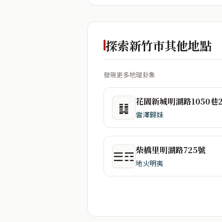
探索新竹市其他地點
發現更多地理卦象
䷆
雷澤歸妹
柴橋里明湖路725號
☰☶
地火明夷