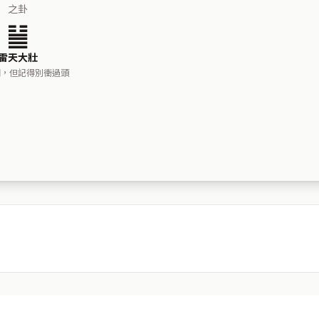
之卦
䷡
雷天大壯
棚，但記得別衝過頭