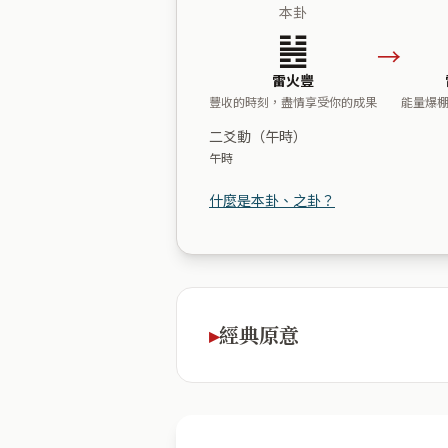
本卦
䷶
→
雷火豐
豐收的時刻，盡情享受你的成果
能量爆
二爻動（午時）
午時
什麼是本卦、之卦？
經典原意