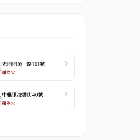
光埔埔頂一路101號
☶
離為火
中雅里凌雲街40號
☶
離為火