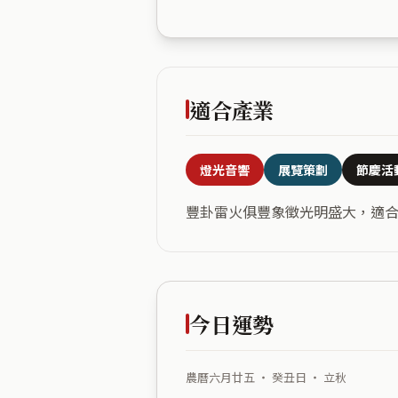
適合產業
燈光音響
展覽策劃
節慶活
豐卦雷火俱豐象徵光明盛大，適
今日運勢
農曆六月廿五 ・ 癸丑日 ・ 立秋