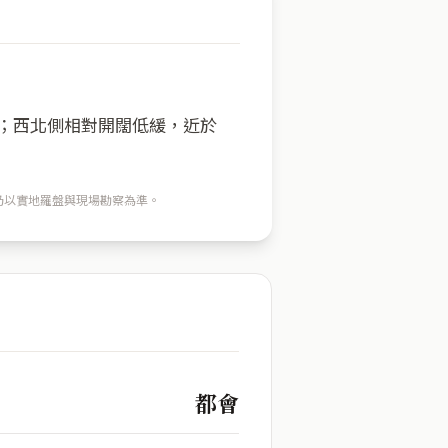
方；西北側相對開闊低緩，近於
穴仍以實地羅盤與現場勘察為準。
都會