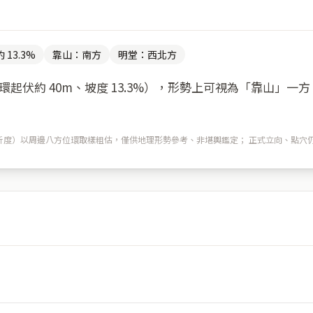
 13.3%
靠山：南方
明堂：西北方
起伏約 40m、坡度 13.3%），形勢上可視為「靠山」一
m 解析度）以周邊八方位環取樣粗估，僅供地理形勢參考、非堪輿鑑定； 正式立向、點