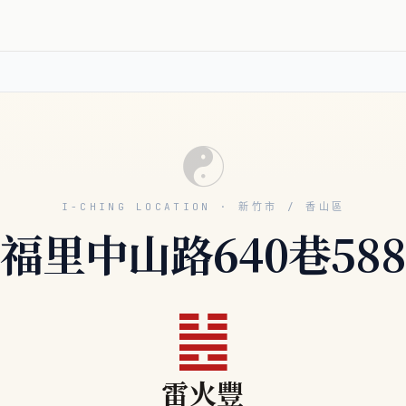
☯
I-CHING LOCATION · 新竹市 / 香山區
福里中山路640巷58
䷶
雷火豐