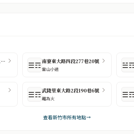
花園新城明湖路1050巷296號
南寮東大路四段277巷20號
☰☶
☱
雷山小過
武陵里東大路2段190巷6號
☰☶
☰
離為火
查看新竹市所有地點