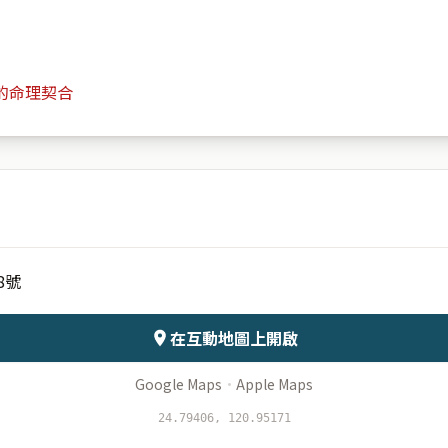
的命理契合
頂福里中山路640巷588號
月份
日期
8號
會儲存於伺服器
在互動地圖上開啟
Google Maps
·
Apple Maps
24.79406, 120.95171