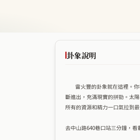
卦象說明
        雷火豐的卦象就在這裡。你看周圍的巷弄，沒有人工綠化，完全被工廠和建材廠包圍。這裡的商業運作很熱絡，車輛不
斷進出，充滿現實的拼勁。太陽
所有的資源和精力一口氣拉到最
去中山路640巷口站三分鐘，