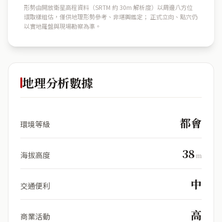
形勢由開放衛星高程資料（SRTM 約 30m 解析度）以周邊八方位
環取樣粗估，僅供地理形勢參考、非堪輿鑑定； 正式立向、點穴仍
以實地羅盤與現場勘察為準。
地理分析數據
都會
環境等級
38
海拔高度
m
中
交通便利
高
商業活動