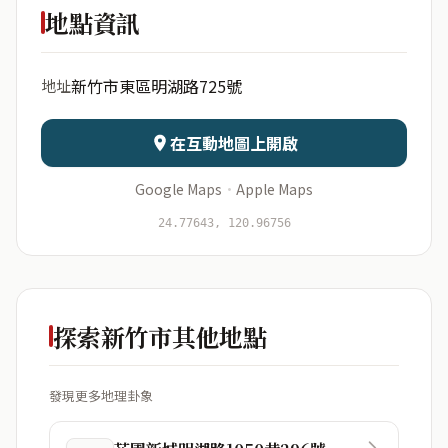
湖路725號
地點資訊
出生年份
月份
新竹市東區明湖路725號
地址
日期
出生時辰
在互動地圖上開啟
Google Maps
·
Apple Maps
開始分析
資料僅用於即時分析，不會儲存於伺服器
24.77643, 120.96756
探索新竹市其他地點
發現更多地理卦象