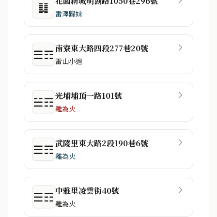
花園新城明湖路1050巷296號
䷆
雷澤歸妹
南寮東大路四段277巷20號
☰☶
雷山小過
光埔埔頂一路101號
☱☶
離為火
武陵里東大路2段190巷6號
☰☶
離為火
中雅里凌雲街40號
☰☶
離為火