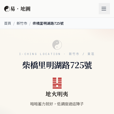
☯
易．地圖
首頁
/
新竹市
/
柴橋里明湖路725號
☯
I-CHING LOCATION · 新竹市 / 東區
柴橋里明湖路725號
䷣
地火明夷
暗暗蓄力就好，低調度過這陣子