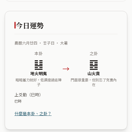
今日運勢
農曆六月廿四 ・ 壬子日 ・ 大暑
本卦
之卦
䷣
䷕
→
地火明夷
山火賁
暗暗蓄力就好，低調度過這陣
門面很重要，但別忘了充實內
子
在
上爻動（巳時）
巳時
什麼是本卦、之卦？