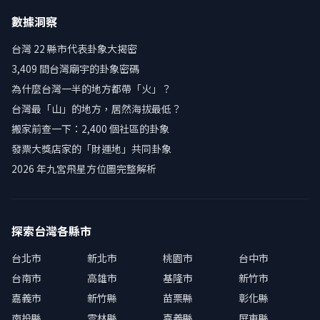
數據洞察
台灣 22 縣市代表卦象大揭密
3,409 間台灣廟宇的卦象密碼
為什麼台灣一半的地方都帶「火」？
台灣最「山」的地方，居然海拔最低？
搬家前查一下：2,400 個社區的卦象
發票大獎店家的「財運地」共同卦象
2026 年九宮飛星方位圖完整解析
探索台灣各縣市
台北市
新北市
桃園市
台中市
台南市
高雄市
基隆市
新竹市
嘉義市
新竹縣
苗栗縣
彰化縣
南投縣
雲林縣
嘉義縣
屏東縣