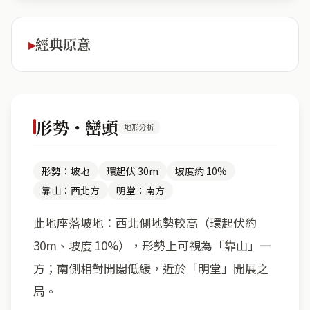
經典原意
形勢・巒頭
地形分析
形勢：坡地
環起伏 30m
坡度約 10%
靠山：西北方
明堂：南方
此地座落坡地：西北側地勢較高（環起伏約
30m、坡度 10%），形勢上可視為「靠山」一
方；南側相對開闊低緩，近於「明堂」開展之
局。