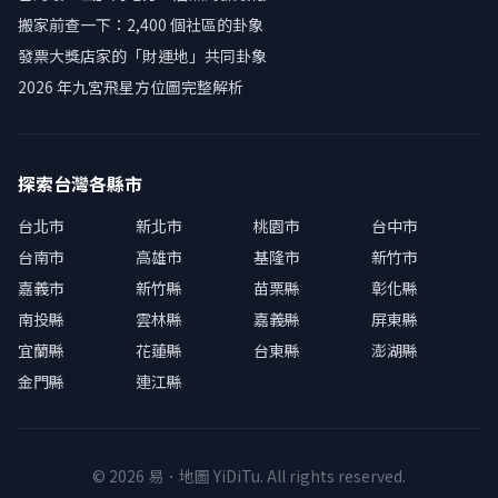
搬家前查一下：2,400 個社區的卦象
發票大獎店家的「財運地」共同卦象
2026 年九宮飛星方位圖完整解析
探索台灣各縣市
台北市
新北市
桃園市
台中市
台南市
高雄市
基隆市
新竹市
嘉義市
新竹縣
苗栗縣
彰化縣
南投縣
雲林縣
嘉義縣
屏東縣
宜蘭縣
花蓮縣
台東縣
澎湖縣
金門縣
連江縣
© 2026 易．地圖 YiDiTu. All rights reserved.