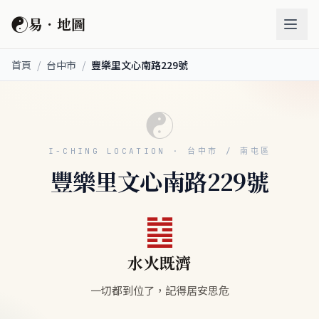
☯
易．地圖
首頁
/
台中市
/
豐樂里文心南路229號
☯
I-CHING LOCATION · 台中市 / 南屯區
豐樂里文心南路229號
䷾
水火既濟
一切都到位了，記得居安思危