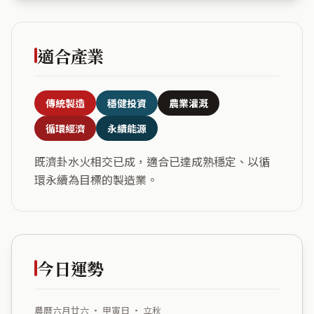
適合產業
傳統製造
穩健投資
農業灌溉
循環經濟
永續能源
既濟卦水火相交已成，適合已達成熟穩定、以循
環永續為目標的製造業。
今日運勢
農曆六月廿六 ・ 甲寅日 ・ 立秋