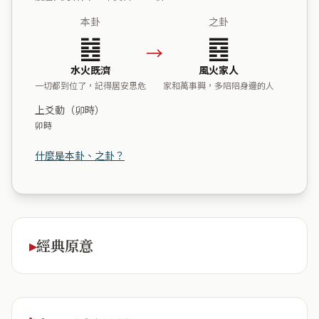
本卦
之卦
䷾
䷤
→
水火既濟
風火家人
一切都到位了，記得居安思危
家和萬事興，多陪陪身邊的人
上爻動（卯時）
卯時
什麼是本卦、之卦？
經典原意