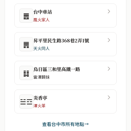
台中車站
䷌
風火家人
昇平里民生路368巷2弄1號
䷠
天火同人
烏日區三和里高鐵一路
䷆
雷澤歸妹
炎香亭
☱☲
澤火革
查看台中市所有地點