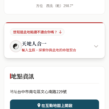
方位 西北（乾）298.7°
想知道此地點適不適合你嗎？
天地人合一
☯
輸入生辰，探索你與此地的命理契合
豐樂里文
心南路229號
地點資訊
出生年份
月份
台中市南屯區文心南路229號
地址
日期
出生時辰
在互動地圖上開啟