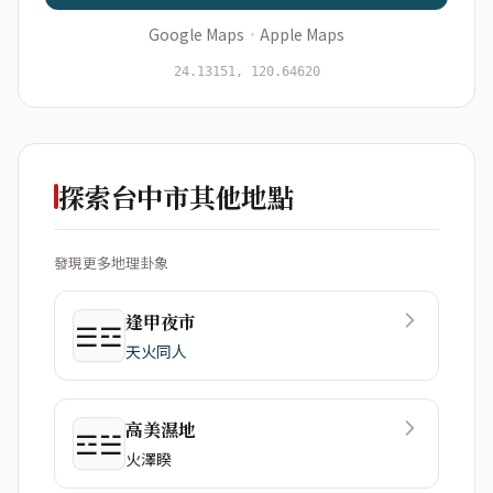
Google Maps
·
Apple Maps
開始分析
資料僅用於即時分析，不會儲存於伺服器
24.13151, 120.64620
探索台中市其他地點
發現更多地理卦象
逢甲夜市
☰☲
天火同人
高美濕地
☲☱
火澤睽