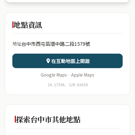
潮洋里環
中路二段1579號
地點資訊
出生年份
月份
台中市西屯區環中路二段1579號
地址
日期
出生時辰
在互動地圖上開啟
Google Maps
·
Apple Maps
開始分析
資料僅用於即時分析，不會儲存於伺服器
24.17356, 120.63419
探索台中市其他地點