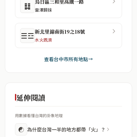
烏日區三和里高鐵一路
䷆
雷澤歸妹
新北里錦南街19之18號
☰☲
水火既濟
查看台中市所有地點
延伸閱讀
用數據看懂台灣的卦象地理
☯
為什麼台灣一半的地方都帶「火」？