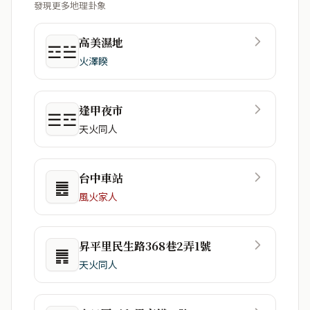
發現更多地理卦象
高美濕地
☲☱
火澤睽
逢甲夜市
☰☲
天火同人
台中車站
䷌
風火家人
昇平里民生路368巷2弄1號
䷠
天火同人