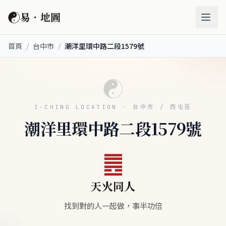
☯
易．地圖
首頁
/
台中市
/
潮洋里環中路二段1579號
☯
I-CHING LOCATION · 台中市 / 西屯區
潮洋里環中路二段1579號
䷌
天火同人
找到對的人一起做，事半功倍