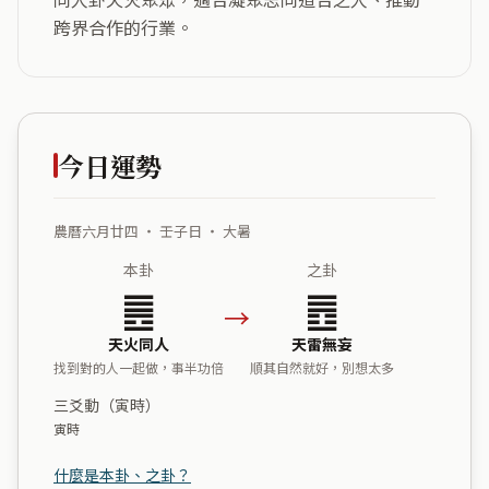
跨界合作的行業。
今日運勢
農曆六月廿四 ・ 壬子日 ・ 大暑
本卦
之卦
䷌
䷘
→
天火同人
天雷無妄
找到對的人一起做，事半功倍
順其自然就好，別想太多
三爻動（寅時）
寅時
什麼是本卦、之卦？