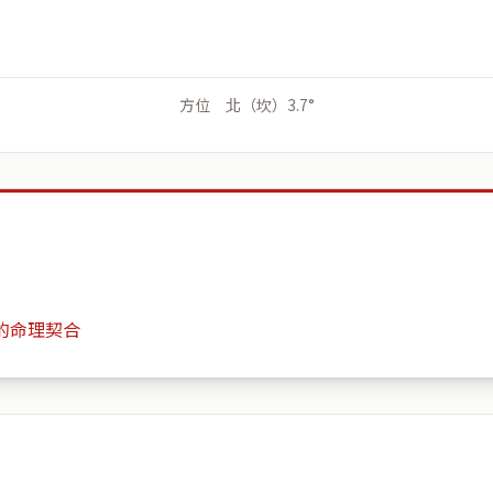
方位 北（坎）3.7°
的命理契合
首相花園
月份
日期