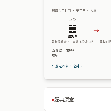
農曆六月廿四 ・ 壬子日 ・ 大暑
本卦
䷰
→
澤火革
是時候改變了，勇敢換個做法吧
豐收的
五爻動（辰時）
辰時
什麼是本卦、之卦？
經典原意