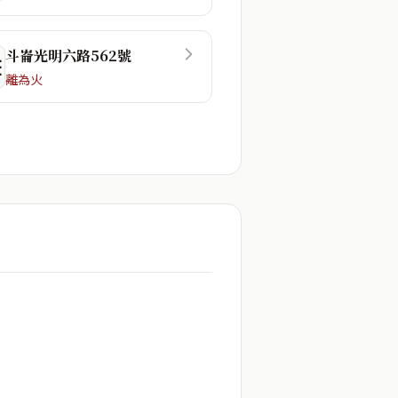
斗崙光明六路562號
☶
離為火