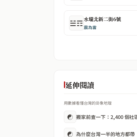
水壠北新二街6號
☱☶
震為雷
延伸閱讀
用數據看懂台灣的卦象地理
☯
搬家前查一下：2,400 個
☯
為什麼台灣一半的地方都帶