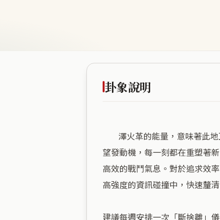
卦象說明
        澤火革的能量，意味著此地正處於一種不斷汰舊換新的動態循環中。這裡商業密度極高，彷彿置身於一座永不停歇的慾
望發動機，每一刻都在重塑著新
高效的戰鬥氣息。對於追求效率
高強度的資訊碰撞中，快速釐清
建議每週安排一次「斷捨離」儀