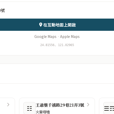
0號
會儲存於伺服器
在互動地圖上開啟
Google Maps
·
Apple Maps
24.81556, 121.02965
王爺壟千禧路29巷21弄3號
☷
☰
火雷噬嗑