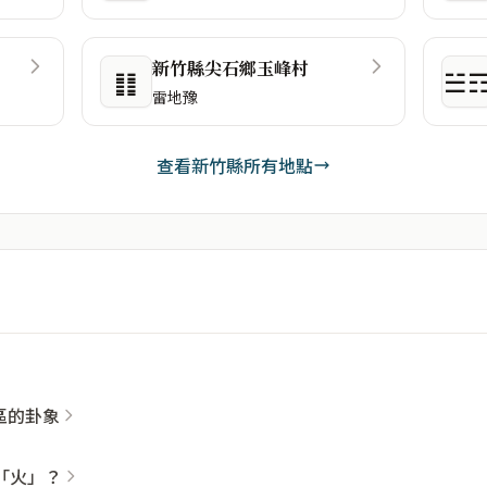
新竹縣尖石鄉玉峰村
䷁
☱
雷地豫
查看新竹縣所有地點
社區的卦象
「火」？