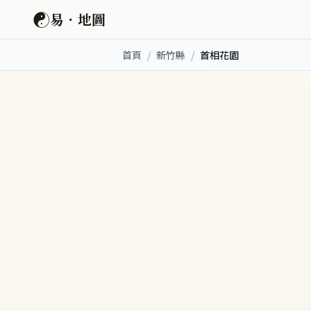
☯
易．地圖
首頁
/
新竹縣
/
首相花園