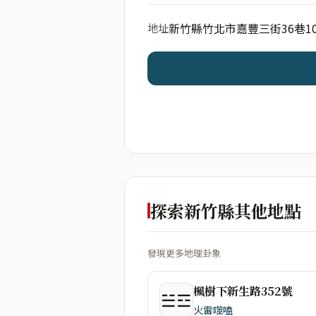
新竹縣竹北市嘉豐三街36巷1
地址
開始分析
資料僅用於即時分析，不
探索新竹縣其他地點
發現更多地理卦象
楓樹下新生路352號
☱☲
火雷噬嗑