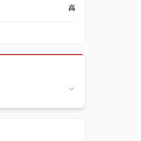
高
出生時辰