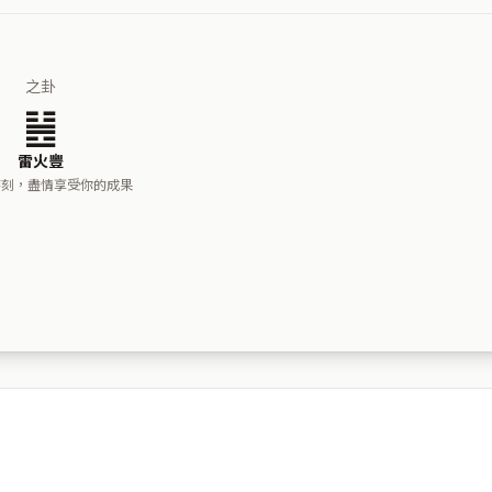
之卦
䷶
雷火豐
時刻，盡情享受你的成果