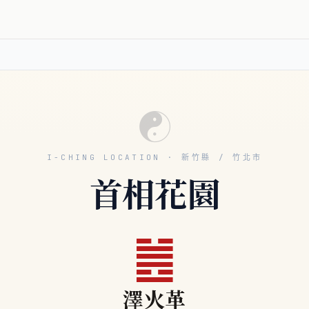
☯
I-CHING LOCATION · 新竹縣 / 竹北市
首相花園
䷰
澤火革