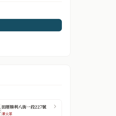
田厝勝利八街一段227號
☶
澤火革