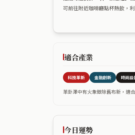
可前往附近咖啡廳點杯熱飲，利
適合產業
科技革新
金融創新
時尚設
革卦澤中有火象徵除舊布新，適
今日運勢