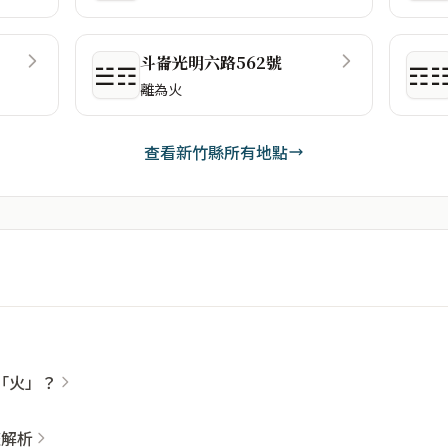
斗崙光明六路562號
☱☶
☶
離為火
查看新竹縣所有地點
「火」？
整解析