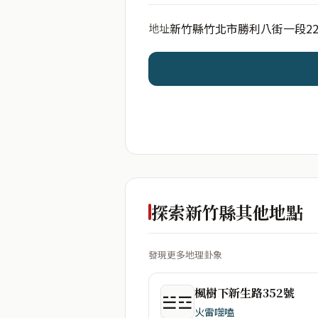
新竹縣竹北市勝利八街一段2
地址
開始分析
資料僅用於即時分析，不
探索新竹縣其他地點
發現更多地理卦象
楓樹下新生路352號
☱☲
火雷噬嗑