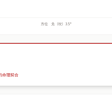
方位 北（坎）3.5°
的命理契合
田厝勝利八街一段227號
月份
日期