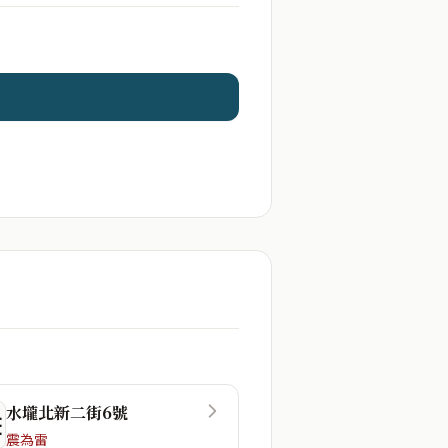
水壠北新二街6號
☶
震為雷