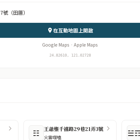
27號（田厝）
會儲存於伺服器
在互動地圖上開啟
Google Maps
·
Apple Maps
24.82610, 121.02728
王爺壟千禧路29巷21弄3號
☷
☱
火雷噬嗑