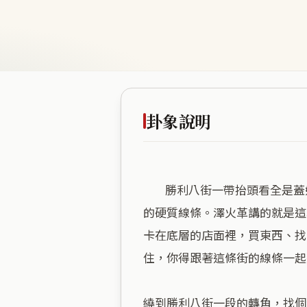
卦象說明
        勝利八街一帶抬頭看全是蓋好的大樓，水泥感非常重。這裡沒有水域也沒有大片樹林，整條街一眼望過去全是人工打造
的硬質線條。澤火革講的就是這
卡在底層的店面裡，買東西、找
住，你得跟著這條街的線條一起
繞到勝利八街一段的轉角，找個