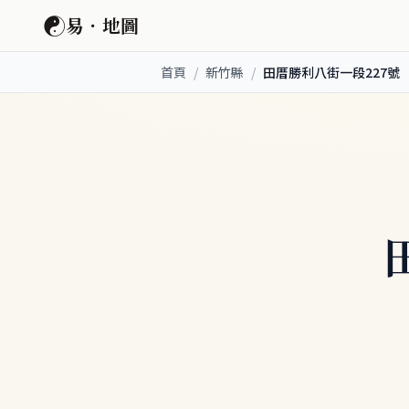
☯
易．地圖
首頁
/
新竹縣
/
田厝勝利八街一段227號