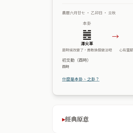
農曆六月廿七 ・ 乙卯日 ・ 立秋
本卦
䷰
→
澤火革
是時候改變了，勇敢換個做法吧
心有靈
初爻動（酉時）
酉時
什麼是本卦、之卦？
經典原意