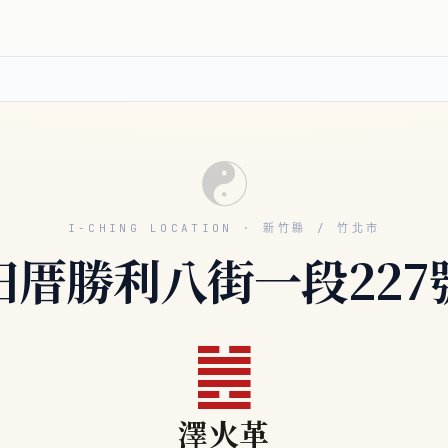
☯
I-CHING LOCATION · 新竹縣 / 竹北市
田厝勝利八街一段227
䷰
澤火革