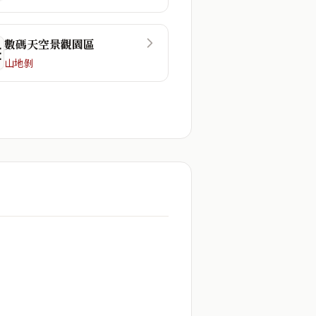
數碼天空景觀園區
☷
山地剝