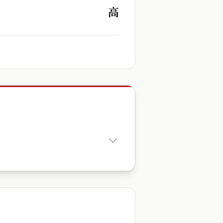
高
出生時辰