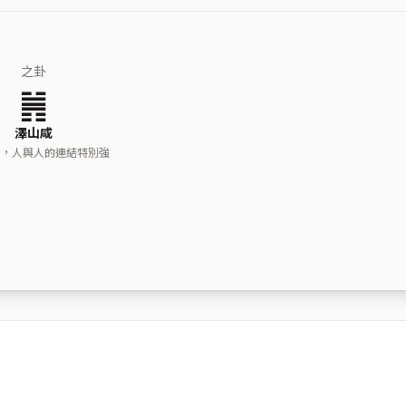
之卦
䷞
澤山咸
犀，人與人的連結特別強