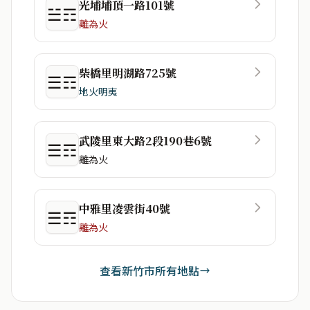
光埔埔頂一路101號
☱☶
離為火
柴橋里明湖路725號
☰☶
地火明夷
武陵里東大路2段190巷6號
☰☶
離為火
中雅里凌雲街40號
☰☶
離為火
查看新竹市所有地點