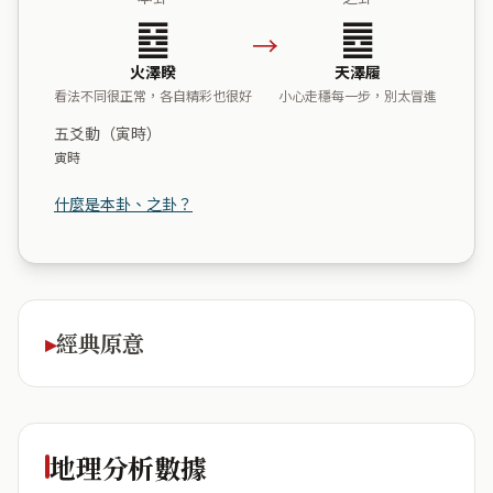
䷥
䷉
→
火澤睽
天澤履
看法不同很正常，各自精彩也很好
小心走穩每一步，別太冒進
五爻動（寅時）
寅時
什麼是本卦、之卦？
經典原意
地理分析數據