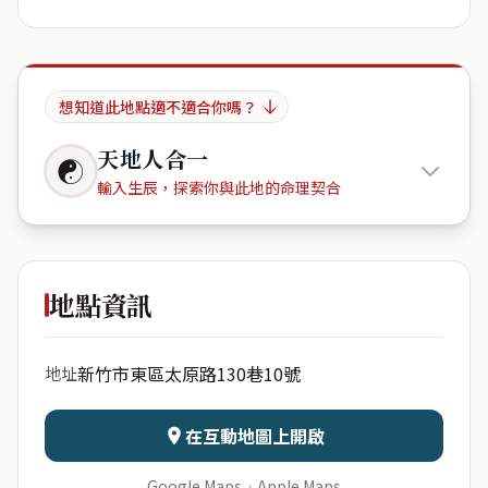
想知道此地點適不適合你嗎？
天地人合一
☯
輸入生辰，探索你與此地的命理契合
金鋐微美
社區
地點資訊
出生年份
月份
新竹市東區太原路130巷10號
地址
日期
出生時辰
在互動地圖上開啟
Google Maps
·
Apple Maps