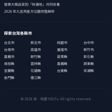
發票大獎店家的「財運地」共同卦象
2026 年九宮飛星方位圖完整解析
探索台灣各縣市
台北市
新北市
桃園市
台中市
台南市
高雄市
基隆市
新竹市
嘉義市
新竹縣
苗栗縣
彰化縣
南投縣
雲林縣
嘉義縣
屏東縣
宜蘭縣
花蓮縣
台東縣
澎湖縣
金門縣
連江縣
© 2026 易．地圖 YiDiTu. All rights reserved.