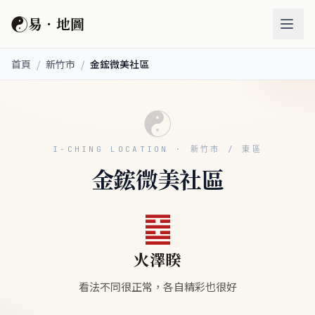
☯
易．地圖
首頁
/
新竹市
/
金鋐微美社區
☯
I-CHING LOCATION · 新竹市 / 東區
金鋐微美社區
䷥
火澤睽
看法不同很正常，各自精彩也很好