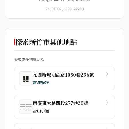
開始分析
資料僅用於即時分析，不會儲存於伺服器
24.81032, 120.99900
探索新竹市其他地點
發現更多地理卦象
花園新城明湖路1050巷296號
䷆
雷澤歸妹
南寮東大路四段277巷20號
☰☶
雷山小過