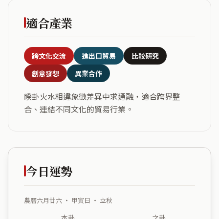
適合產業
跨文化交流
進出口貿易
比較研究
創意發想
異業合作
睽卦火水相違象徵差異中求通融，適合跨界整
合、連結不同文化的貿易行業。
今日運勢
農曆六月廿六 ・ 甲寅日 ・ 立秋
本卦
之卦