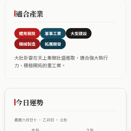
適合產業
體育競技
軍事工業
大型建設
機械製造
拓展開發
大壯卦雷在天上象徵壯盛進取，適合強大執行
力、積極開拓的重工業。
今日運勢
農曆六月廿七 ・ 乙卯日 ・ 立秋
本卦
之卦