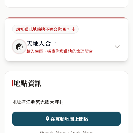
想知道此地點適不適合你嗎？
天地人合一
☯
輸入生辰，探索你與此地的命理契合
連江縣莒
光鄉大坪村
地點資訊
出生年份
月份
連江縣莒光鄉大坪村
地址
日期
出生時辰
在互動地圖上開啟
Google Maps
·
Apple Maps