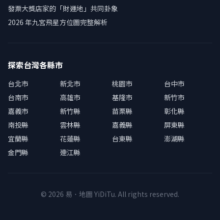
發票大獎店家的「財運地」共同卦象
2026 年九宮飛星方位圖完整解析
探索台灣各縣市
台北市
新北市
桃園市
台中市
台南市
高雄市
基隆市
新竹市
嘉義市
新竹縣
苗栗縣
彰化縣
南投縣
雲林縣
嘉義縣
屏東縣
宜蘭縣
花蓮縣
台東縣
澎湖縣
金門縣
連江縣
© 2026 易．地圖 YiDiTu. All rights reserved.