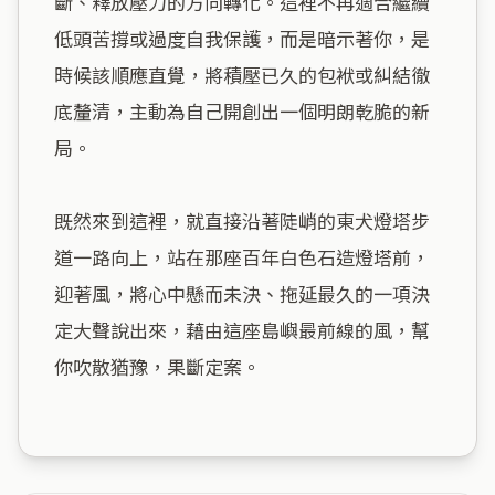
斷、釋放壓力的方向轉化。這裡不再適合繼續
低頭苦撐或過度自我保護，而是暗示著你，是
時候該順應直覺，將積壓已久的包袱或糾結徹
底釐清，主動為自己開創出一個明朗乾脆的新
局。

既然來到這裡，就直接沿著陡峭的東犬燈塔步
道一路向上，站在那座百年白色石造燈塔前，
迎著風，將心中懸而未決、拖延最久的一項決
定大聲說出來，藉由這座島嶼最前線的風，幫
你吹散猶豫，果斷定案。
