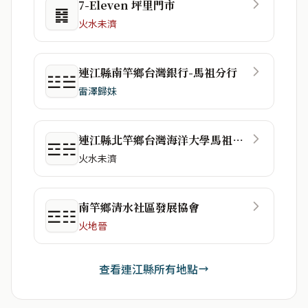
7-Eleven 坪里門市
䷿
火水未濟
連江縣南竿鄉台灣銀行-馬祖分行
☳☱
雷澤歸妹
連江縣北竿鄉台灣海洋大學馬祖校區
☲☵
火水未濟
南竿鄉清水社區發展協會
☲☷
火地晉
查看連江縣所有地點