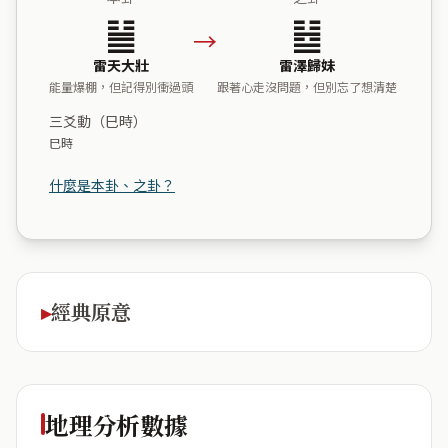
䷡
䷵
→
雷天大壯
雷澤歸妹
能量爆棚，但記得別衝過頭
跟著心走沒問題，但別忘了想清楚
三爻動（巳時）
巳時
什麼是本卦、之卦？
經典原意
地理分析數據