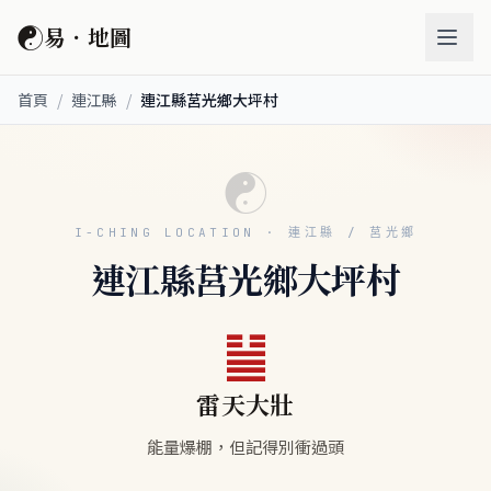
☯
易．地圖
首頁
/
連江縣
/
連江縣莒光鄉大坪村
☯
I-CHING LOCATION · 連江縣 / 莒光鄉
連江縣莒光鄉大坪村
䷡
雷天大壯
能量爆棚，但記得別衝過頭