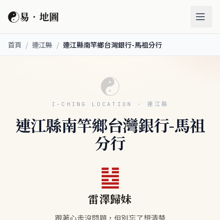
☯
易．地圖
首頁
/
連江縣
/
連江縣南竿鄉台灣銀行-馬祖分行
☯
I-CHING LOCATION · 連江縣
連江縣南竿鄉台灣銀行-馬祖
分行
䷵
雷澤歸妹
跟著心走沒問題，但別忘了想清楚