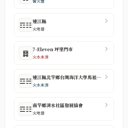
雷火豐
連江縣
☶☷
火地晉
7-Eleven 坪里門市
䷿
火水未濟
連江縣北竿鄉台灣海洋大學馬祖校區
☲☵
火水未濟
南竿鄉清水社區發展協會
☲☷
火地晉