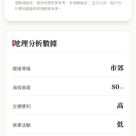
環取樣粗估，僅供地理形勢參考、非堪輿鑑定； 正式立向、點穴仍
以實地羅盤與現場勘察為準。
地理分析數據
市郊
環境等級
80
海拔高度
m
高
交通便利
低
商業活動