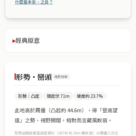
什麼是本卦、之卦？
經典原意
形勢・巒頭
地形分析
形勢：凸起
環起伏 71m
坡度約 23.7%
此地高於周邊（凸起約 44.6m），得「登高望
遠」之勢、視野開闊，相對而言藏風較弱。
形勢由開放衛星高程資料（SRTM 約 30m 解析度）以周邊八方位