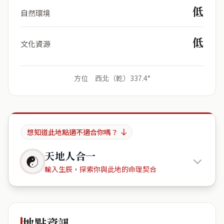
低
自然環境
低
文化資源
方位 西北（乾）337.4°
想知道此地點適不適合你嗎？
天地人合一
☯
輸入生辰，探索你與此地的命理契合
連江縣南
竿鄉台灣銀行-馬祖分行
地點資訊