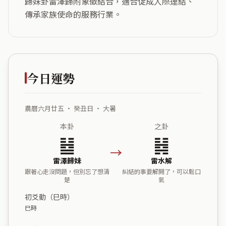
歸妹卦雷澤歸附象徵結合，適合促成人際連結、
傳承家族使命的服務行業。
今日運勢
農曆六月廿五 ・ 癸丑日 ・ 大暑
本卦
之卦
䷵
䷧
→
雷澤歸妹
雷水解
跟著心走沒問題，但別忘了想清
糾結的事要解開了，可以鬆口
楚
氣
初爻動（巳時）
巳時