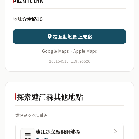
出生年份
月份
介壽路10
地址
日期
出生時辰
在互動地圖上開啟
Google Maps
·
Apple Maps
開始分析
資料僅用於即時分析，不會儲存於伺服器
26.15452, 119.95526
探索連江縣其他地點
發現更多地理卦象
連江縣立馬祖網球場
䷠