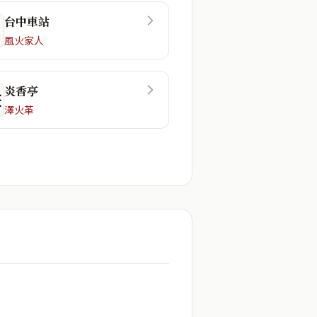
台中車站
風火家人
炎香亭
☲
澤火革