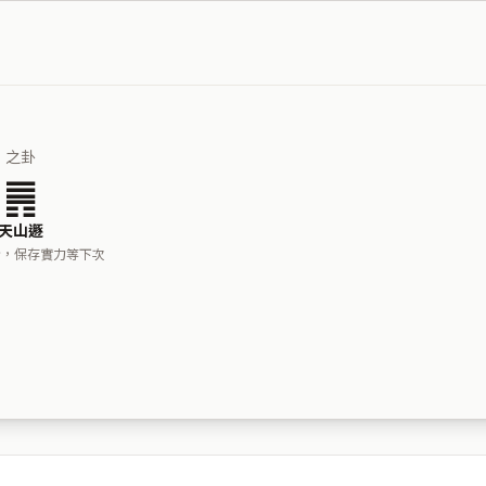
之卦
䷠
天山遯
步，保存實力等下次