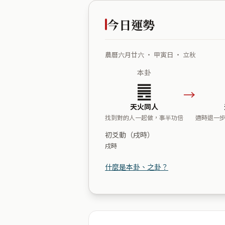
今日運勢
農曆六月廿六 ・ 甲寅日 ・ 立秋
本卦
䷌
→
天火同人
找到對的人一起做，事半功倍
適時退一
初爻動（戌時）
戌時
什麼是本卦、之卦？