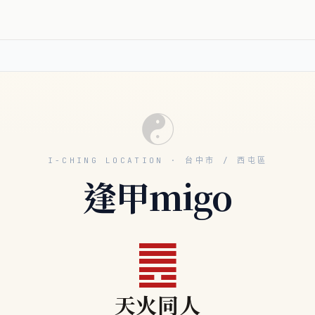
☯
I-CHING LOCATION · 台中市 / 西屯區
逢甲migo
䷌
天火同人