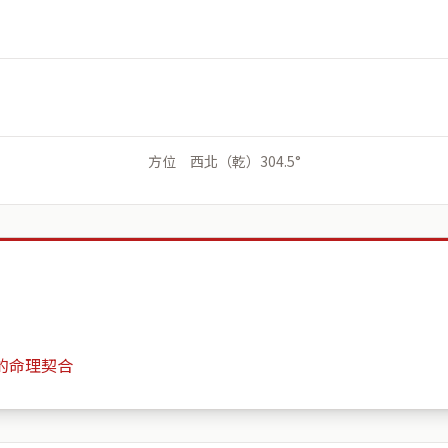
方位 西北（乾）304.5°
的命理契合
逢甲migo