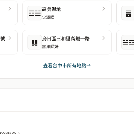
高美濕地
☲☱
䷌
火澤睽
1號
烏日區三和里高鐵一路
䷆
☱
雷澤歸妹
查看台中市所有地點