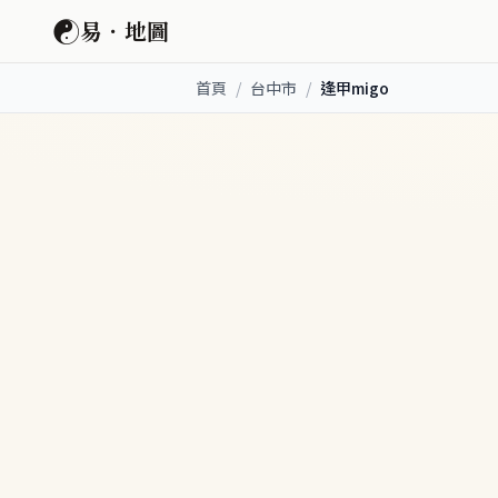
☯
易．地圖
首頁
/
台中市
/
逢甲migo