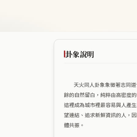
卦象說明
        天火同人卦象象徵著志同道合的群聚，這處空間將商業能量推升至極致，形成了一股強大且純粹的向心力。這裡沒有多
餘的自然留白，純粹由高密度的
這裡成為城市裡最容易與人產生
望連結、追求新鮮資訊的人，因
體共振。
