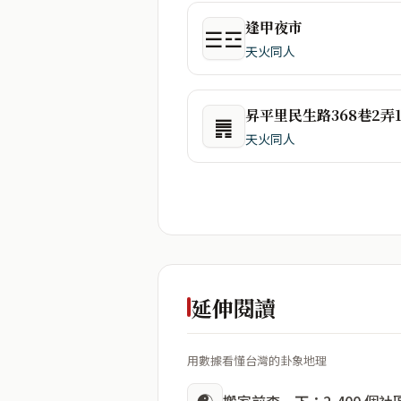
逢甲夜市
☰☲
天火同人
昇平里民生路368巷2弄
䷠
天火同人
延伸閱讀
用數據看懂台灣的卦象地理