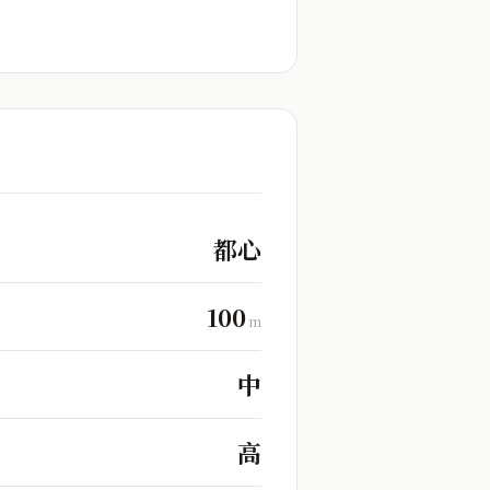
都心
100
m
中
高