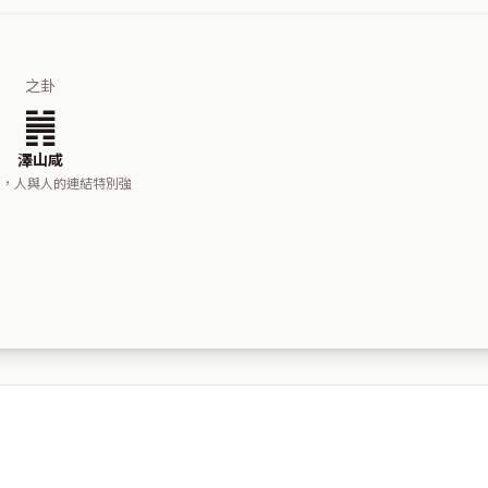
之卦
䷞
澤山咸
犀，人與人的連結特別強