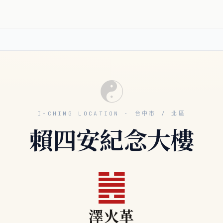
☯
I-CHING LOCATION · 台中市 / 北區
賴四安紀念大樓
䷰
澤火革