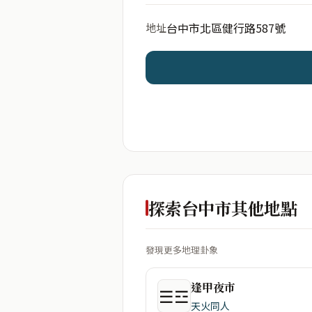
台中市北區健行路587號
地址
開始分析
資料僅用於即時分析，不
探索台中市其他地點
發現更多地理卦象
逢甲夜市
☰☲
天火同人