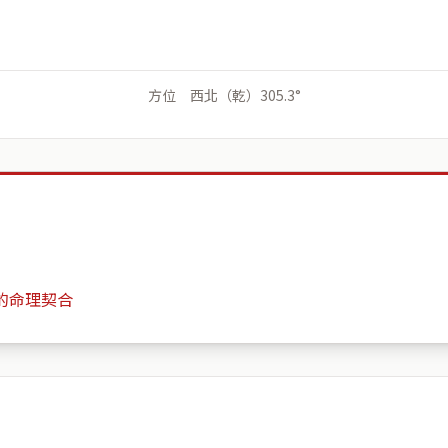
方位 西北（乾）305.3°
的命理契合
賴四安紀念大樓
月份
日期