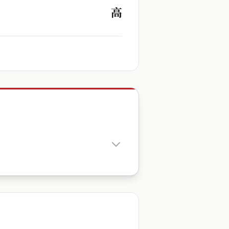
高
出生時辰