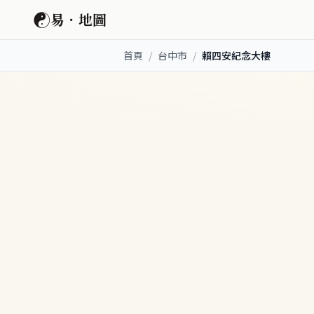
☯
易．地圖
首頁
/
台中市
/
賴四安紀念大樓