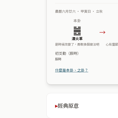
農曆六月廿六 ・ 甲寅日 ・ 立秋
本卦
䷰
→
澤火革
是時候改變了，勇敢換個做法吧
心有靈
初爻動（辰時）
辰時
什麼是本卦、之卦？
經典原意