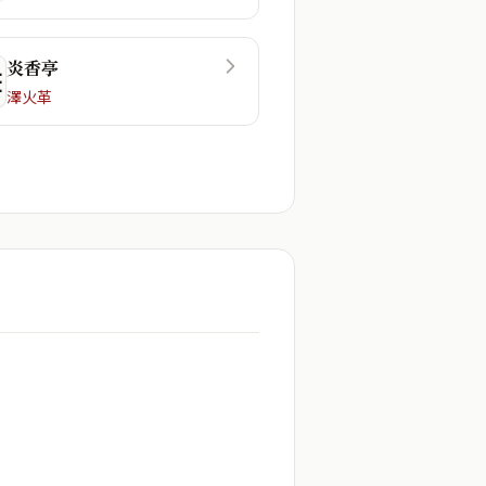
炎香亭
☲
澤火革