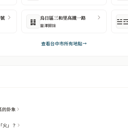
1號
烏日區三和里高鐵一路
䷆
☱
雷澤歸妹
查看台中市所有地點
社區的卦象
「火」？