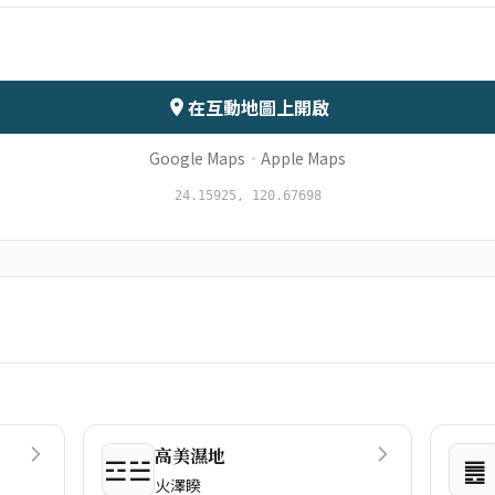
會儲存於伺服器
在互動地圖上開啟
Google Maps
·
Apple Maps
24.15925, 120.67698
高美濕地
☲☱
䷌
火澤睽