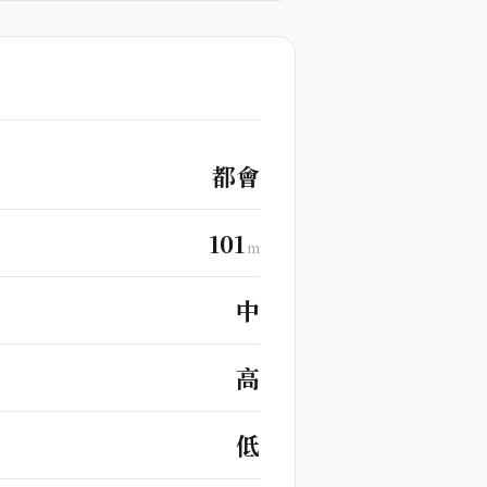
都會
101
m
中
高
低