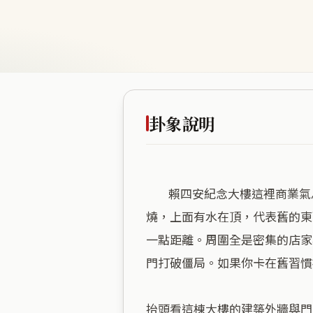
卦象說明
        賴四安紀念大樓這裡商業氣息很重，走進來就能感受到一股急著翻新的火熱勁道。這正合了澤火革的氣場，下面有火在
燒，上面有水在頂，代表舊的東
一點距離。周圍全是密集的店家
門打破僵局。如果你卡在舊習慣
抬頭看這棟大樓的建築外牆與門