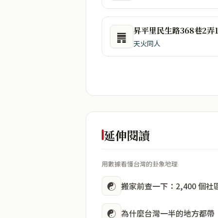
昇平里民生路368巷2弄
䷠
天火同人
延伸閱讀
用數據看懂台灣的卦象地理
☯
搬家前查一下：2,400 個
☯
為什麼台灣一半的地方都帶