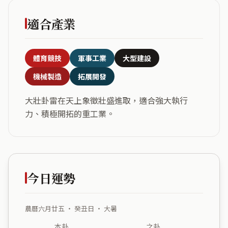
適合產業
體育競技
軍事工業
大型建設
機械製造
拓展開發
大壯卦雷在天上象徵壯盛進取，適合強大執行
力、積極開拓的重工業。
今日運勢
農曆六月廿五 ・ 癸丑日 ・ 大暑
本卦
之卦