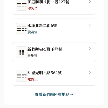
田厝勝利八街一段227號
☰☶
澤火革
水壠北新二街6號
☱☶
震為雷
新竹縣尖石鄉玉峰村
䷁
雷地豫
斗崙光明六路562號
☱☶
離為火
查看新竹縣所有地點