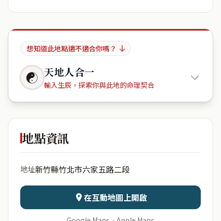
想知道此地點適不適合你嗎？
天地人合一
☯
輸入生辰，探索你與此地的命理契合
良茂Life
Park
地點資訊
出生年份
月份
新竹縣竹北市六家五路二段
地址
日期
出生時辰
在互動地圖上開啟
Google Maps
·
Apple Maps