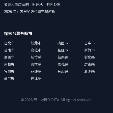
發票大獎店家的「財運地」共同卦象
2026 年九宮飛星方位圖完整解析
探索台灣各縣市
台北市
新北市
桃園市
台中市
台南市
高雄市
基隆市
新竹市
嘉義市
新竹縣
苗栗縣
彰化縣
南投縣
雲林縣
嘉義縣
屏東縣
宜蘭縣
花蓮縣
台東縣
澎湖縣
金門縣
連江縣
© 2026 易．地圖 YiDiTu. All rights reserved.