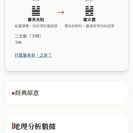
䷡
䷶
→
雷天大壯
雷火豐
能量爆棚，但記得別衝過頭
豐收的時刻，盡情享受你的成果
二爻動（子時）
子時
什麼是本卦、之卦？
經典原意
地理分析數據