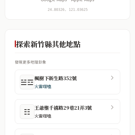
開始分析
資料僅用於即時分析，不會儲存於伺服器
24.80326, 121.03625
探索新竹縣其他地點
發現更多地理卦象
楓樹下新生路352號
☱☲
火雷噬嗑
王爺壟千禧路29巷21弄3號
☷
火雷噬嗑