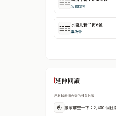
☱☲
火雷噬嗑
水壠北新二街6號
☱☶
震為雷
延伸閱讀
用數據看懂台灣的卦象地理
☯
搬家前查一下：2,400 個