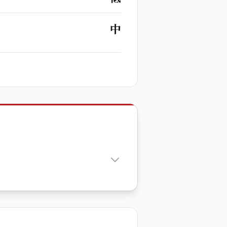
中
出生時辰