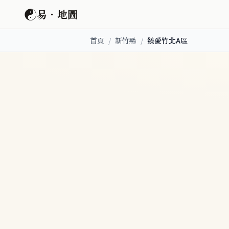
☯
易．地圖
首頁
/
新竹縣
/
臻愛竹北A區