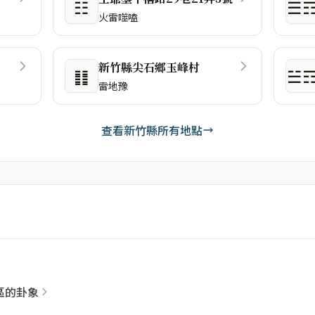
☷
☰
火雷噬嗑
新竹縣尖石鄉玉峰村
䷁
☱
雷地豫
查看新竹縣所有地點
社區的卦象