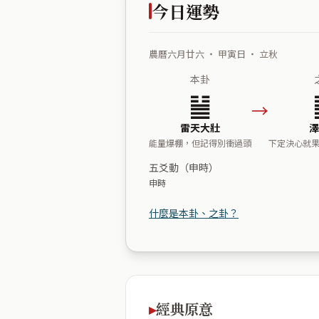
今日運勢
農曆六月廿六 ・ 甲寅日 ・ 立秋
本卦
䷡
→
雷天大壯
澤
能量爆棚，但記得別衝過頭
下定決心就
五爻動（申時）
申時
什麼是本卦、之卦？
經典原意