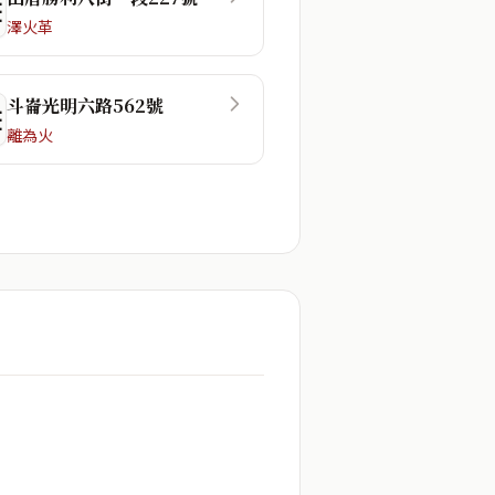
☶
澤火革
斗崙光明六路562號
☶
離為火