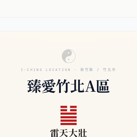
☯
I-CHING LOCATION · 新竹縣 / 竹北市
臻愛竹北A區
䷡
雷天大壯