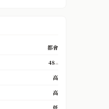
都會
48
m
高
高
低