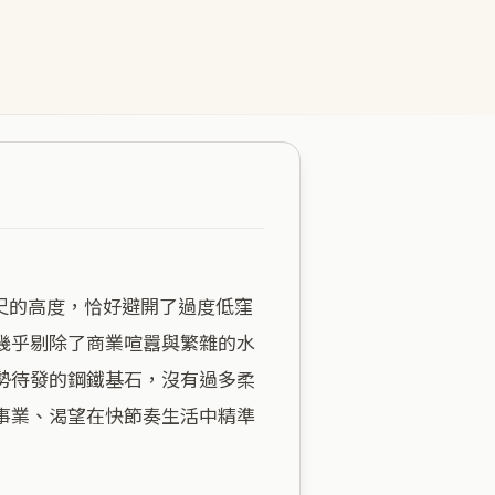
幾乎剔除了商業喧囂與繁雜的水
勢待發的鋼鐵基石，沒有過多柔
事業、渴望在快節奏生活中精準