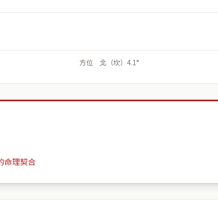
方位 北（坎）4.1°
的命理契合
臻愛竹北A區
月份
日期