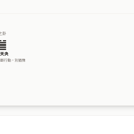
之卦
䷪
天夬
果斷行動，別猶豫