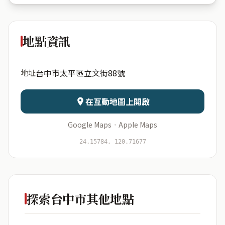
育賢社會
住宅
地點資訊
出生年份
月份
台中市太平區立文街88號
地址
日期
出生時辰
在互動地圖上開啟
Google Maps
·
Apple Maps
開始分析
資料僅用於即時分析，不會儲存於伺服器
24.15784, 120.71677
探索台中市其他地點