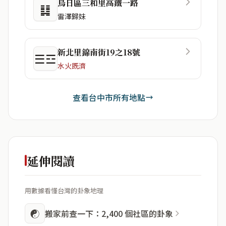
烏日區三和里高鐵一路
䷆
雷澤歸妹
新北里錦南街19之18號
☰☲
水火既濟
查看台中市所有地點
延伸閱讀
用數據看懂台灣的卦象地理
☯
搬家前查一下：2,400 個社區的卦象