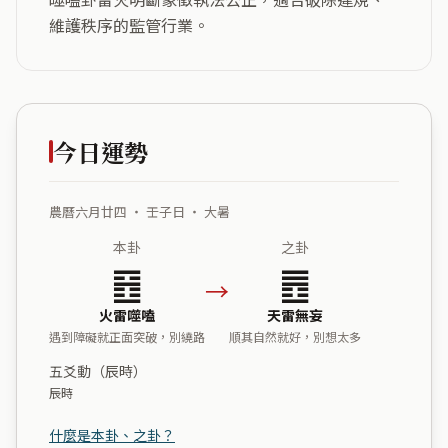
維護秩序的監管行業。
今日運勢
農曆六月廿四 ・ 壬子日 ・ 大暑
本卦
之卦
䷔
䷘
→
火雷噬嗑
天雷無妄
遇到障礙就正面突破，別繞路
順其自然就好，別想太多
五爻動（辰時）
辰時
什麼是本卦、之卦？