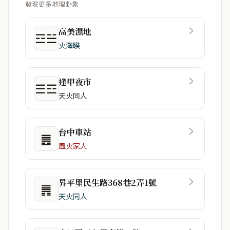
發現更多地理卦象
高美濕地
☲☱
火澤睽
逢甲夜市
☰☲
天火同人
台中車站
䷌
風火家人
昇平里民生路368巷2弄1號
䷠
天火同人