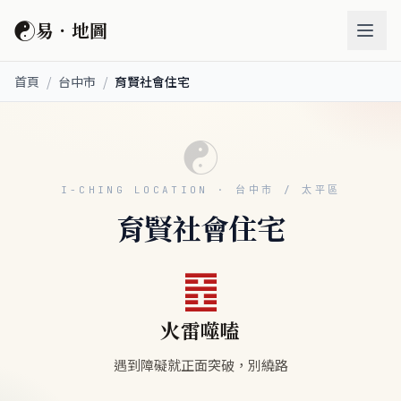
☯
易．地圖
首頁
/
台中市
/
育賢社會住宅
☯
I-CHING LOCATION · 台中市 / 太平區
育賢社會住宅
䷔
火雷噬嗑
遇到障礙就正面突破，別繞路