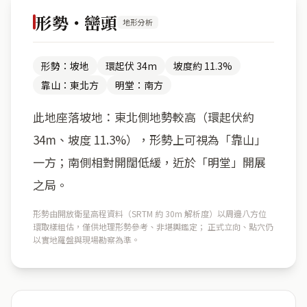
形勢・巒頭
地形分析
形勢：坡地
環起伏 34m
坡度約 11.3%
靠山：東北方
明堂：南方
此地座落坡地：東北側地勢較高（環起伏約
34m、坡度 11.3%），形勢上可視為「靠山」
一方；南側相對開闊低緩，近於「明堂」開展
之局。
形勢由開放衛星高程資料（SRTM 約 30m 解析度）以周邊八方位
環取樣粗估，僅供地理形勢參考、非堪輿鑑定； 正式立向、點穴仍
以實地羅盤與現場勘察為準。