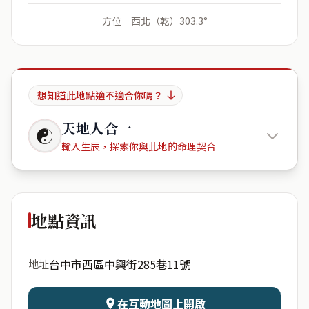
方位 西北（乾）303.3°
想知道此地點適不適合你嗎？
天地人合一
☯
輸入生辰，探索你與此地的命理契合
紐約CBD
地點資訊
出生年份
月份
台中市西區中興街285巷11號
地址
日期
出生時辰
在互動地圖上開啟