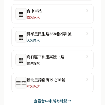
台中車站
䷌
風火家人
昇平里民生路368巷2弄1號
䷠
天火同人
烏日區三和里高鐵一路
䷆
雷澤歸妹
新北里錦南街19之18號
☰☲
水火既濟
查看台中市所有地點