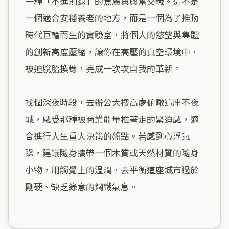
一種「不進則退」的焦慮與興奮交織。這不是
一個適合安穩養老的地方，而是一個為了推動
時代巨輪而生的實驗室，將個人的慾望與集體
的創新高度壓縮，讓你在高壓的真空環境中，
被迫脫胎換骨，完成一次次自我的革新。

找個深夜時段，去辦公大樓高處俯瞰這座不夜
城，感受那種被商業能量推著走的緊迫感，適
合進行人生重大決策的盤點。若感到心浮氣
躁，建議隨身攜帶一個木質或天然材質的隨身
小物，用觸覺上的溫潤，去平衡這座城市過於
剛硬、缺乏綠意的鋼鐵氣息。
