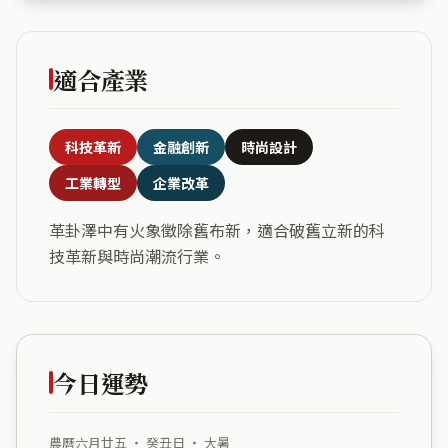
適合產業
科技革新
金融創新
時尚設計
工業轉型
企業改革
革卦澤中有火象徵除舊布新，適合破舊立新的科
技革新與時尚潮流行業。
今日運勢
農曆六月廿五 ・ 癸丑日 ・ 大暑