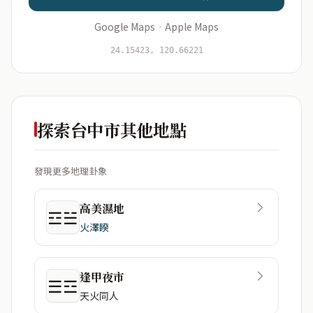
Google Maps
·
Apple Maps
開始分析
資料僅用於即時分析，不會儲存於伺服器
24.15423, 120.66221
探索台中市其他地點
發現更多地理卦象
高美濕地
☲☱
火澤睽
逢甲夜市
☰☲
天火同人