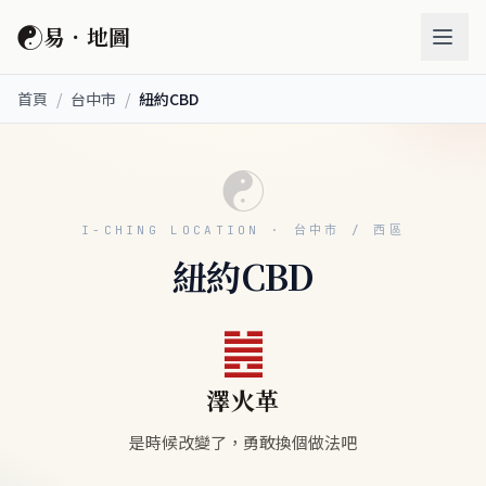
☯
易．地圖
首頁
/
台中市
/
紐約CBD
☯
I-CHING LOCATION · 台中市 / 西區
紐約CBD
䷰
澤火革
是時候改變了，勇敢換個做法吧