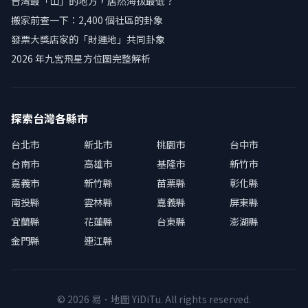
台灣最「山」的地方，居然海拔最低？
搬家前查一下：2,400 個社區的卦象
發票大獎店家的「財運地」共同卦象
2026 年九宮飛星方位圖完整解析
探索台灣各縣市
台北市
新北市
桃園市
台中市
台南市
高雄市
基隆市
新竹市
嘉義市
新竹縣
苗栗縣
彰化縣
南投縣
雲林縣
嘉義縣
屏東縣
宜蘭縣
花蓮縣
台東縣
澎湖縣
金門縣
連江縣
© 2026 易．地圖 YiDiTu. All rights reserved.