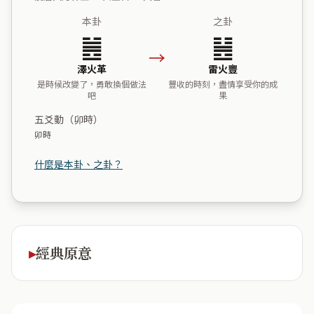
本卦
之卦
䷰
䷶
→
澤火革
雷火豐
是時候改變了，勇敢換個做法
豐收的時刻，盡情享受你的成
吧
果
五爻動（卯時）
卯時
什麼是本卦、之卦？
經典原意