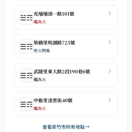
光埔埔頂一路101號
☱☶
離為火
柴橋里明湖路725號
☰☶
地火明夷
武陵里東大路2段190巷6號
☰☶
離為火
中雅里凌雲街40號
☰☶
離為火
查看新竹市所有地點