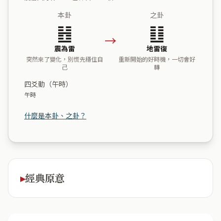
本卦
之卦
䷲
䷗
→
震為雷
地雷復
突然來了變化，別慌先穩住自
重新開始的好時機，一切會好
己
轉
四爻動（午時）
午時
什麼是本卦、之卦？
經典原意