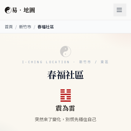
☯
易．地圖
首頁
/
新竹市
/
春福社區
☯
I-CHING LOCATION · 新竹市 / 東區
春福社區
䷲
震為雷
突然來了變化，別慌先穩住自己