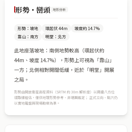
形勢・巒頭
地形分析
形勢：坡地
環起伏 44m
坡度約 14.7%
靠山：南方
明堂：北方
此地座落坡地：南側地勢較高（環起伏約
44m、坡度 14.7%），形勢上可視為「靠山」
一方；北側相對開闊低緩，近於「明堂」開展
之局。
形勢由開放衛星高程資料（SRTM 約 30m 解析度）以周邊八方位
環取樣粗估，僅供地理形勢參考、非堪輿鑑定； 正式立向、點穴仍
以實地羅盤與現場勘察為準。