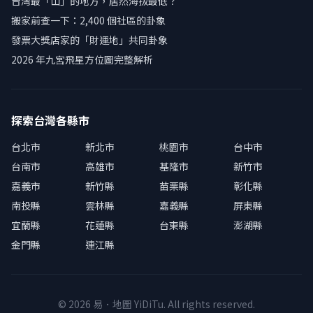
台灣最「山」的地方，居然海拔最低？
搬家前查一下：2,400 個社區的卦象
發票大獎店家的「財運地」共同卦象
2026 年九宮飛星方位圖完整解析
探索台灣各縣市
台北市
新北市
桃園市
台中市
台南市
高雄市
基隆市
新竹市
嘉義市
新竹縣
苗栗縣
彰化縣
南投縣
雲林縣
嘉義縣
屏東縣
宜蘭縣
花蓮縣
台東縣
澎湖縣
金門縣
連江縣
© 2026 易．地圖 YiDiTu. All rights reserved.