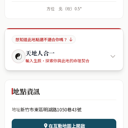
方位 北（坎）0.5°
想知道此地點適不適合你嗎？
天地人合一
☯
輸入生辰，探索你與此地的命理契合
春福社區
地點資訊
出生年份
月份
新竹市東區明湖路1050巷43號
地址
日期
出生時辰
在互動地圖上開啟