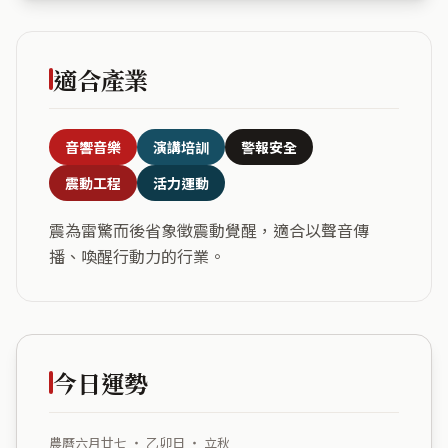
適合產業
音響音樂
演講培訓
警報安全
震動工程
活力運動
震為雷驚而後省象徵震動覺醒，適合以聲音傳
播、喚醒行動力的行業。
今日運勢
農曆六月廿七 ・ 乙卯日 ・ 立秋