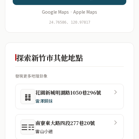
Google Maps
·
Apple Maps
開始分析
資料僅用於即時分析，不會儲存於伺服器
24.76586, 120.97817
探索新竹市其他地點
發現更多地理卦象
花園新城明湖路1050巷296號
䷆
雷澤歸妹
南寮東大路四段277巷20號
☰☶
雷山小過