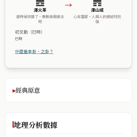
→
澤火革
澤山咸
是時候改變了，勇敢換個做法
心有靈犀，人與人的連結特別
吧
強
初爻動（巳時）
巳時
什麼是本卦、之卦？
經典原意
地理分析數據