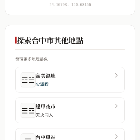
開始分析
資料僅用於即時分析，不會儲存於伺服器
24.16793, 120.68156
探索台中市其他地點
發現更多地理卦象
高美濕地
☲☱
火澤睽
逢甲夜市
☰☲
天火同人
台中車站