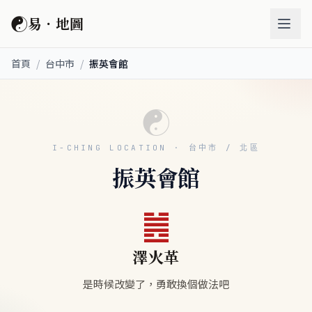
☯
易．地圖
首頁
/
台中市
/
振英會館
☯
I-CHING LOCATION · 台中市 / 北區
振英會館
䷰
澤火革
是時候改變了，勇敢換個做法吧