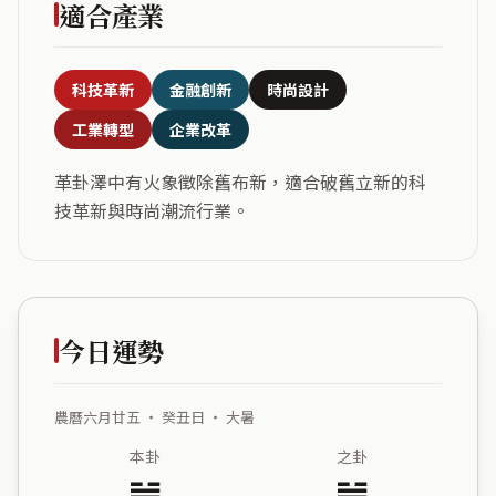
適合產業
科技革新
金融創新
時尚設計
工業轉型
企業改革
革卦澤中有火象徵除舊布新，適合破舊立新的科
技革新與時尚潮流行業。
今日運勢
農曆六月廿五 ・ 癸丑日 ・ 大暑
本卦
之卦
䷰
䷞