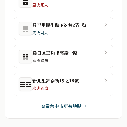
䷌
風火家人
昇平里民生路368巷2弄1號
䷠
天火同人
烏日區三和里高鐵一路
䷆
雷澤歸妹
新北里錦南街19之18號
☰☲
水火既濟
查看台中市所有地點