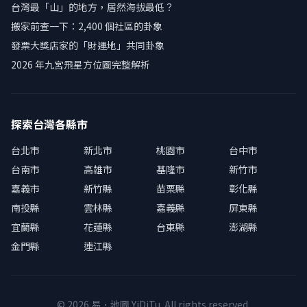
台灣最「山」的地方，居然海拔最低？
搬家前查一下：2,400 個社區的卦象
發票大獎店家的「財運地」共同卦象
2026 年九宮飛星方位圖完整解析
探索台灣各縣市
台北市
新北市
桃園市
台中市
台南市
高雄市
基隆市
新竹市
嘉義市
新竹縣
苗栗縣
彰化縣
南投縣
雲林縣
嘉義縣
屏東縣
宜蘭縣
花蓮縣
台東縣
澎湖縣
金門縣
連江縣
© 2026 易．地圖 YiDiTu. All rights reserved.