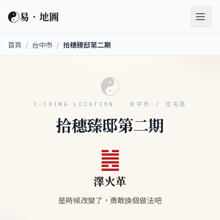
☯
易．地圖
首頁
/
台中市
/
拾穗臻邸第二期
☯
I-CHING LOCATION · 台中市 / 北屯區
拾穗臻邸第二期
䷰
澤火革
是時候改變了，勇敢換個做法吧