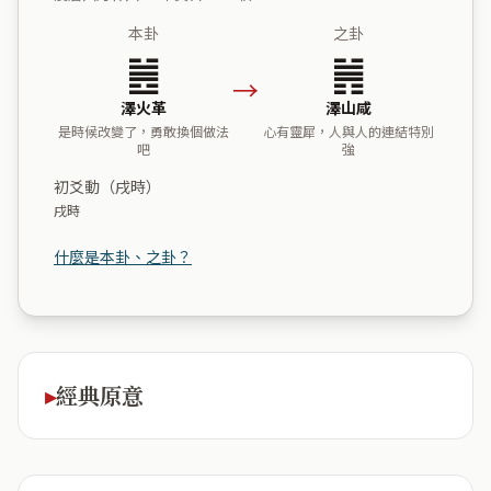
本卦
之卦
䷰
䷞
→
澤火革
澤山咸
是時候改變了，勇敢換個做法
心有靈犀，人與人的連結特別
吧
強
初爻動（戌時）
戌時
什麼是本卦、之卦？
經典原意