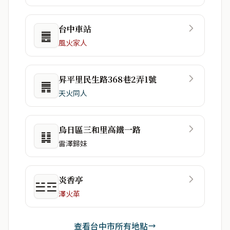
台中車站
䷌
風火家人
昇平里民生路368巷2弄1號
䷠
天火同人
烏日區三和里高鐵一路
䷆
雷澤歸妹
炎香亭
☱☲
澤火革
查看台中市所有地點