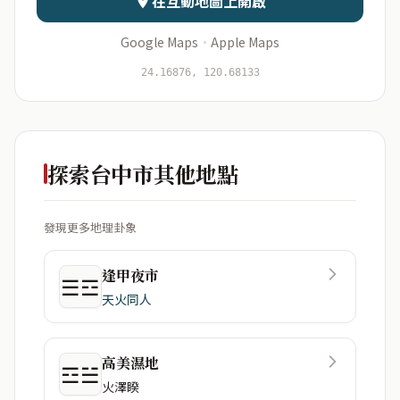
在互動地圖上開啟
Google Maps
·
Apple Maps
開始分析
資料僅用於即時分析，不會儲存於伺服器
24.16876, 120.68133
探索台中市其他地點
發現更多地理卦象
逢甲夜市
☰☲
天火同人
高美濕地
☲☱
火澤睽