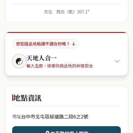
方位 西北（乾）307.1°
想知道此地點適不適合你嗎？
天地人合一
☯
輸入生辰，探索你與此地的命理契合
拾穗臻邸
第二期
地點資訊
出生年份
月份
台中市北屯區綏遠路二段6之2號
地址
日期
出生時辰