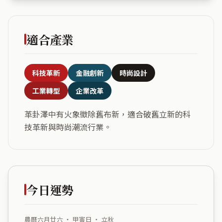
適合產業
科技革新
金融創新
時尚設計
工業轉型
企業改革
革卦澤中有火象徵除舊布新，適合破舊立新的科
技革新與時尚潮流行業。
今日運勢
農曆六月廿六 ・ 甲寅日 ・ 立秋