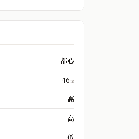
都心
46
m
高
高
低