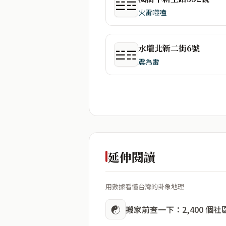
☱☲
火雷噬嗑
水壠北新二街6號
☱☶
震為雷
延伸閱讀
用數據看懂台灣的卦象地理
☯
搬家前查一下：2,400 個