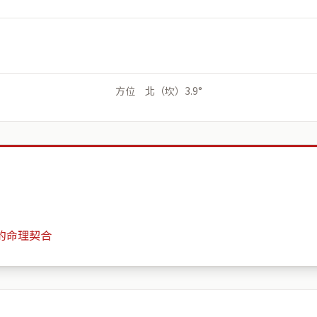
方位 北（坎）3.9°
的命理契合
惠文華爾道夫
月份
日期