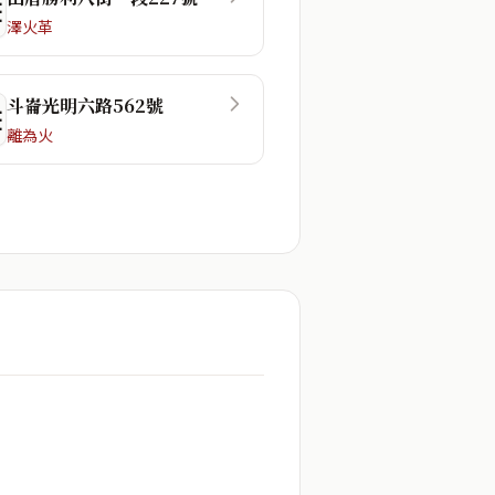
☶
澤火革
斗崙光明六路562號
☶
離為火