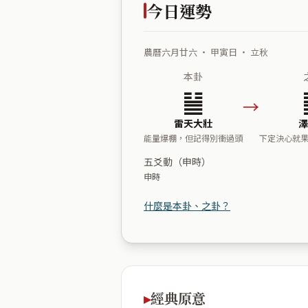
今日運勢
農曆六月廿六 ・ 甲寅日 ・ 立秋
本卦
䷡
→
雷天大壯
澤
能量爆棚，但記得別衝過頭
下定決心就
五爻動（申時）
申時
什麼是本卦、之卦？
經典原意