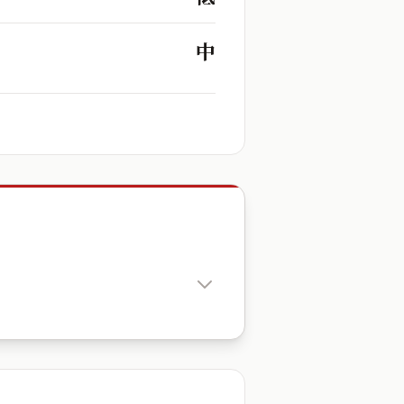
中
出生時辰