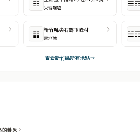
☷
☰
火雷噬嗑
新竹縣尖石鄉玉峰村
䷁
☱
雷地豫
查看新竹縣所有地點
社區的卦象