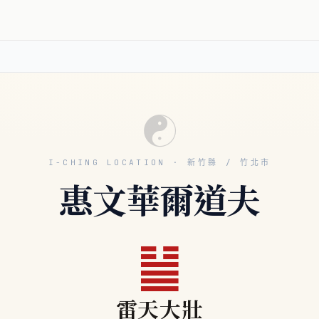
☯
I-CHING LOCATION · 新竹縣 / 竹北市
惠文華爾道夫
䷡
雷天大壯