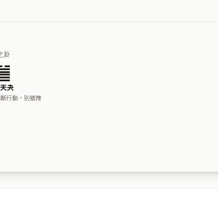
之卦
䷪
天夬
果斷行動，別猶豫