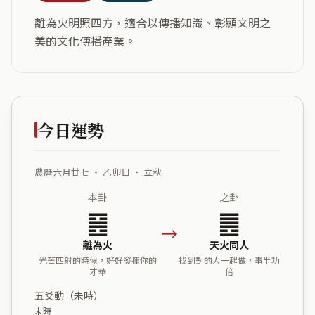
離為火明照四方，適合以傳播知識、彰顯文明之
美的文化傳播產業。
今日運勢
農曆六月廿七 ・ 乙卯日 ・ 立秋
本卦
之卦
䷝
䷌
→
離為火
天火同人
光芒四射的時候，好好發揮你的
找到對的人一起做，事半功
才華
倍
五爻動（未時）
未時