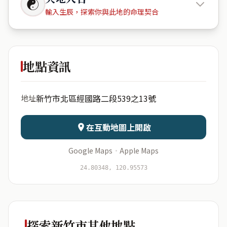
☯
輸入生辰，探索你與此地的命理契合
布達&佩
斯 (美學苑)
地點資訊
出生年份
月份
新竹市北區經國路二段539之13號
地址
日期
出生時辰
在互動地圖上開啟
Google Maps
·
Apple Maps
開始分析
資料僅用於即時分析，不會儲存於伺服器
24.80348, 120.95573
探索新竹市其他地點