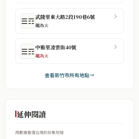
武陵里東大路2段190巷6號
☰☶
離為火
中雅里凌雲街40號
☰☶
離為火
查看新竹市所有地點
延伸閱讀
用數據看懂台灣的卦象地理