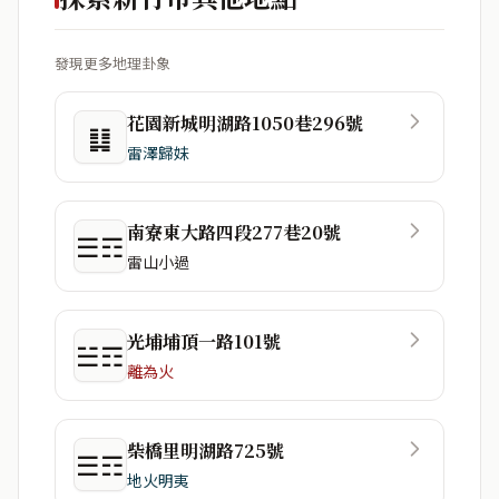
發現更多地理卦象
花園新城明湖路1050巷296號
䷆
雷澤歸妹
南寮東大路四段277巷20號
☰☶
雷山小過
光埔埔頂一路101號
☱☶
離為火
柴橋里明湖路725號
☰☶
地火明夷