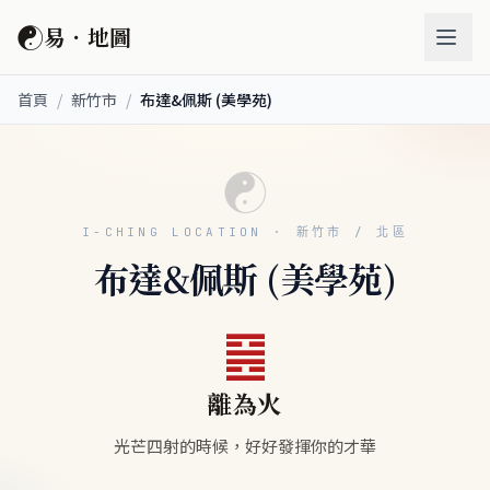
☯
易．地圖
首頁
/
新竹市
/
布達&佩斯 (美學苑)
☯
I-CHING LOCATION · 新竹市 / 北區
布達&佩斯 (美學苑)
䷝
離為火
光芒四射的時候，好好發揮你的才華