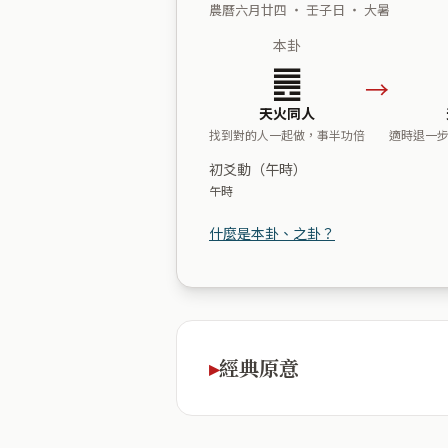
農曆六月廿四 ・ 壬子日 ・ 大暑
本卦
䷌
→
天火同人
找到對的人一起做，事半功倍
適時退一
初爻動（午時）
午時
什麼是本卦、之卦？
經典原意