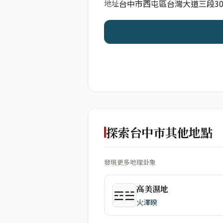
台中市西屯區台灣大道三段30
地址
開始分析
資料僅用於即時分析，不
探索台中市其他地點
發現更多地理卦象
高美濕地
☲☱
火澤睽