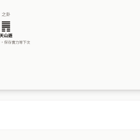
之卦
䷠
天山遯
步，保存實力等下次