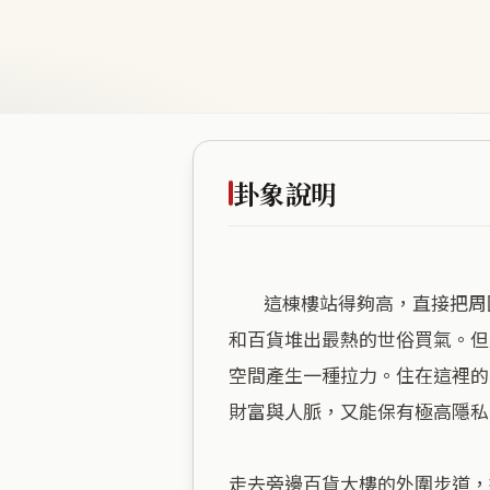
卦象說明
        這棟樓站得夠高，直接把周圍的視線都拉開了。抬頭看它的線條，走的是天火同人卦的格局。底下全是頂級商圈，店家
和百貨堆出最熱的世俗買氣。但
空間產生一種拉力。住在這裡的
財富與人脈，又能保有極高隱私
走去旁邊百貨大樓的外圍步道，