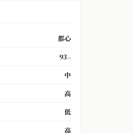
都心
93
m
中
高
低
高