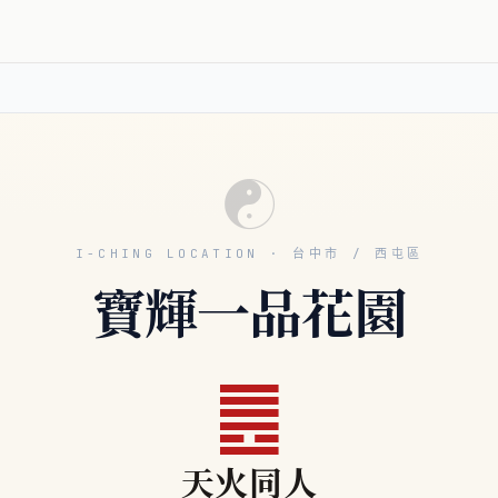
☯
I-CHING LOCATION · 台中市 / 西屯區
寶輝一品花園
䷌
天火同人