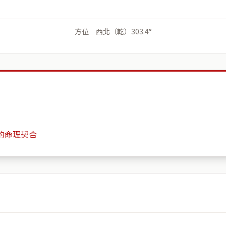
方位 西北（乾）303.4°
的命理契合
寶輝一品花園
月份
日期