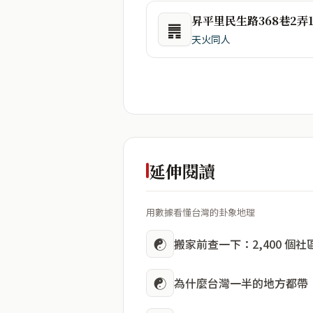
昇平里民生路368巷2弄
䷠
天火同人
延伸閱讀
用數據看懂台灣的卦象地理
☯
搬家前查一下：2,400 個
☯
為什麼台灣一半的地方都帶