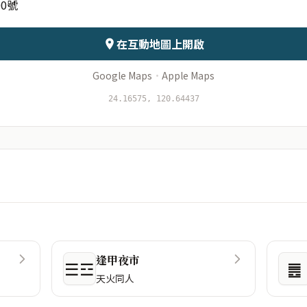
0號
會儲存於伺服器
在互動地圖上開啟
Google Maps
·
Apple Maps
24.16575, 120.64437
逢甲夜市
☰☲
䷌
天火同人