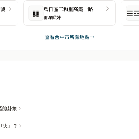
1號
烏日區三和里高鐵一路
䷆
☰
雷澤歸妹
查看台中市所有地點
社區的卦象
「火」？