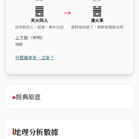
䷌
䷰
→
天火同人
澤火革
找到對的人一起做，事半功倍
是時候改變了，勇敢換個做法吧
上爻動（申時）
申時
什麼是本卦、之卦？
經典原意
地理分析數據