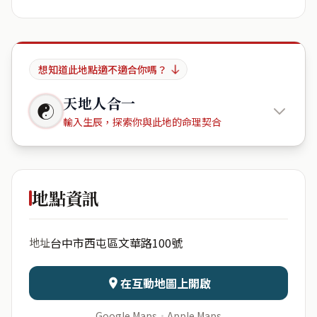
想知道此地點適不適合你嗎？
天地人合一
☯
輸入生辰，探索你與此地的命理契合
大鵬新城
地點資訊
出生年份
月份
台中市西屯區文華路100號
地址
日期
出生時辰
在互動地圖上開啟
Google Maps
·
Apple Maps