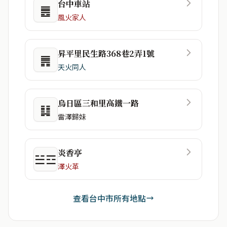
台中車站
䷌
風火家人
昇平里民生路368巷2弄1號
䷠
天火同人
烏日區三和里高鐵一路
䷆
雷澤歸妹
炎香亭
☱☲
澤火革
查看台中市所有地點