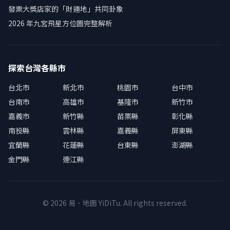
發票大獎店家的「財運地」共同卦象
2026 年九宮飛星方位圖完整解析
探索台灣各縣市
台北市
新北市
桃園市
台中市
台南市
高雄市
基隆市
新竹市
嘉義市
新竹縣
苗栗縣
彰化縣
南投縣
雲林縣
嘉義縣
屏東縣
宜蘭縣
花蓮縣
台東縣
澎湖縣
金門縣
連江縣
© 2026 易．地圖 YiDiTu. All rights reserved.