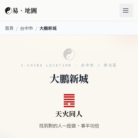
☯
易．地圖
首頁
/
台中市
/
大鵬新城
☯
I-CHING LOCATION · 台中市 / 西屯區
大鵬新城
䷌
天火同人
找到對的人一起做，事半功倍