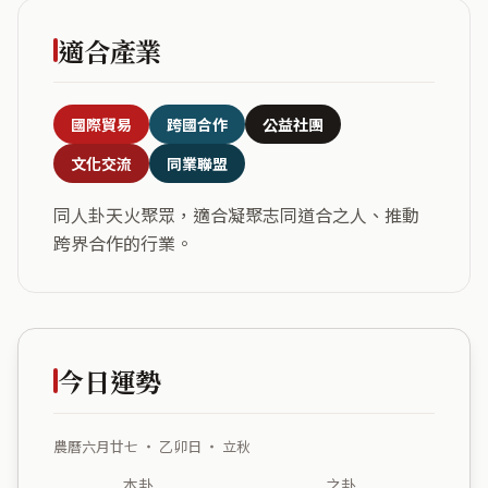
適合產業
國際貿易
跨國合作
公益社團
文化交流
同業聯盟
同人卦天火聚眾，適合凝聚志同道合之人、推動
跨界合作的行業。
今日運勢
農曆六月廿七 ・ 乙卯日 ・ 立秋
本卦
之卦