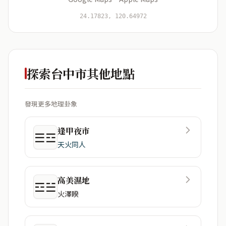
開始分析
資料僅用於即時分析，不會儲存於伺服器
24.17823, 120.64972
探索台中市其他地點
發現更多地理卦象
逢甲夜市
☰☲
天火同人
高美濕地
☲☱
火澤睽