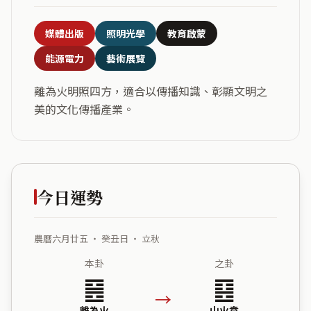
媒體出版
照明光學
教育啟蒙
能源電力
藝術展覽
離為火明照四方，適合以傳播知識、彰顯文明之
美的文化傳播產業。
今日運勢
農曆六月廿五 ・ 癸丑日 ・ 立秋
本卦
之卦
䷝
䷕
→
離為火
山火賁