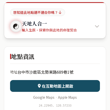
想知道此地點適不適合你嗎？
天地人合一
☯
輸入生辰，探索你與此地的命理契合
大都市
地點資訊
出生年份
月份
台中市沙鹿區北勢東路689巷1號
地址
日期
出生時辰
在互動地圖上開啟
Google Maps
·
Apple Maps
開始分析
資料僅用於即時分析，不會儲存於伺服器
24.22945, 120.57233