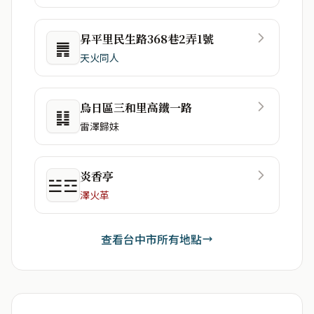
昇平里民生路368巷2弄1號
䷠
天火同人
烏日區三和里高鐵一路
䷆
雷澤歸妹
炎香亭
☱☲
澤火革
查看台中市所有地點