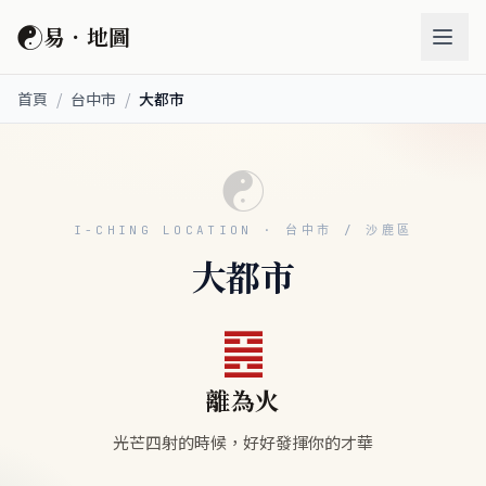
☯
易．地圖
首頁
/
台中市
/
大都市
☯
I-CHING LOCATION · 台中市 / 沙鹿區
大都市
䷝
離為火
光芒四射的時候，好好發揮你的才華