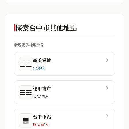
探索台中市其他地點
發現更多地理卦象
高美濕地
☲☱
火澤睽
逢甲夜市
☰☲
天火同人
台中車站
䷌
風火家人