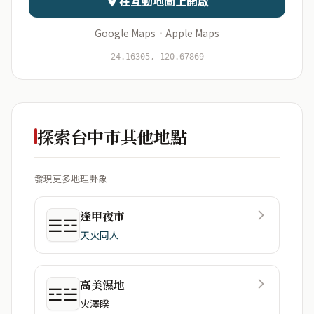
在互動地圖上開啟
Google Maps
·
Apple Maps
開始分析
資料僅用於即時分析，不會儲存於伺服器
24.16305, 120.67869
探索台中市其他地點
發現更多地理卦象
逢甲夜市
☰☲
天火同人
高美濕地
☲☱
火澤睽