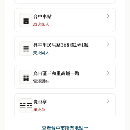
台中車站
䷌
風火家人
昇平里民生路368巷2弄1號
䷠
天火同人
烏日區三和里高鐵一路
䷆
雷澤歸妹
炎香亭
☱☲
澤火革
查看台中市所有地點