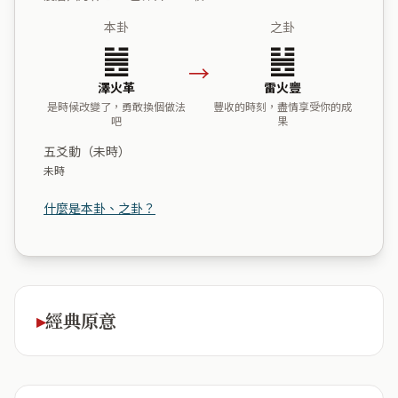
本卦
之卦
䷰
䷶
→
澤火革
雷火豐
是時候改變了，勇敢換個做法
豐收的時刻，盡情享受你的成
吧
果
五爻動（未時）
未時
什麼是本卦、之卦？
經典原意