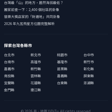
台灣最「山」的地方，居然海拔最低？
搬家前查一下：2,400 個社區的卦象
發票大獎店家的「財運地」共同卦象
2026 年九宮飛星方位圖完整解析
探索台灣各縣市
台北市
新北市
桃園市
台中市
台南市
高雄市
基隆市
新竹市
嘉義市
新竹縣
苗栗縣
彰化縣
南投縣
雲林縣
嘉義縣
屏東縣
宜蘭縣
花蓮縣
台東縣
澎湖縣
金門縣
連江縣
© 2026 易．地圖 YiDiTu. All rights reserved.