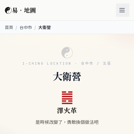
☯
易．地圖
首頁
/
台中市
/
大衛營
☯
I-CHING LOCATION · 台中市 / 北區
大衛營
䷰
澤火革
是時候改變了，勇敢換個做法吧