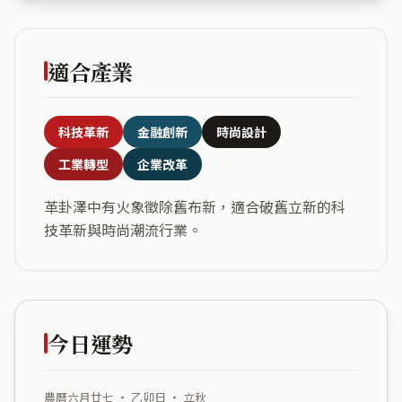
適合產業
科技革新
金融創新
時尚設計
工業轉型
企業改革
革卦澤中有火象徵除舊布新，適合破舊立新的科
技革新與時尚潮流行業。
今日運勢
農曆六月廿七 ・ 乙卯日 ・ 立秋