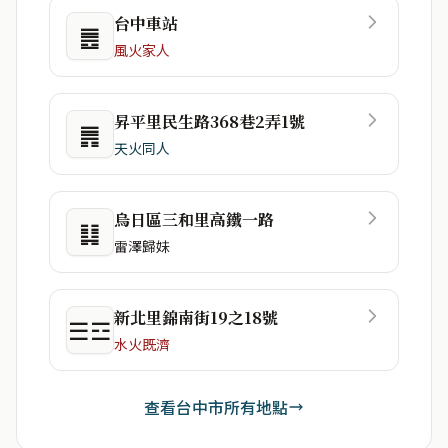
台中車站
䷌
風火家人
昇平里民生路368巷2弄1號
䷠
天火同人
烏日區三和里高鐵一路
䷆
雷澤歸妹
新北里錦南街19之18號
☰☲
水火既濟
查看台中市所有地點