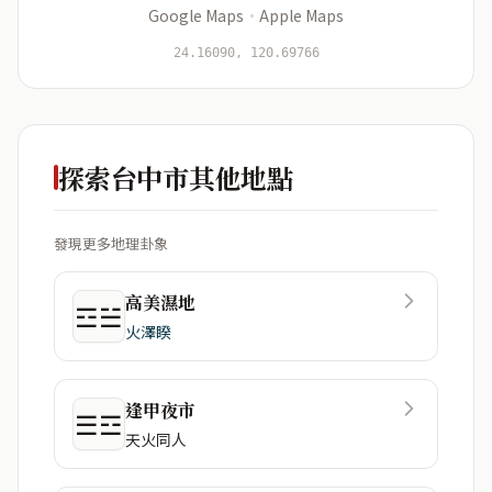
Google Maps
·
Apple Maps
開始分析
資料僅用於即時分析，不會儲存於伺服器
24.16090, 120.69766
探索台中市其他地點
發現更多地理卦象
高美濕地
☲☱
火澤睽
逢甲夜市
☰☲
天火同人