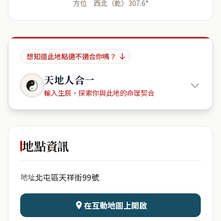
方位 西北（乾）307.6°
想知道此地點適不適合你嗎？
天地人合一
☯
輸入生辰，探索你與此地的命理契合
台灣台中
市北屯區天祥街99號
地點資訊
出生年份
月份
北屯區天祥街99號
地址
日期
出生時辰
在互動地圖上開啟