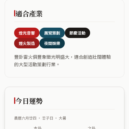
適合產業
燈光音響
展覽策劃
節慶活動
煙火製造
夜間娛樂
豐卦雷火俱豐象徵光明盛大，適合創造壯闊體驗
的大型活動策劃行業。
今日運勢
農曆六月廿四 ・ 壬子日 ・ 大暑
本卦
之卦