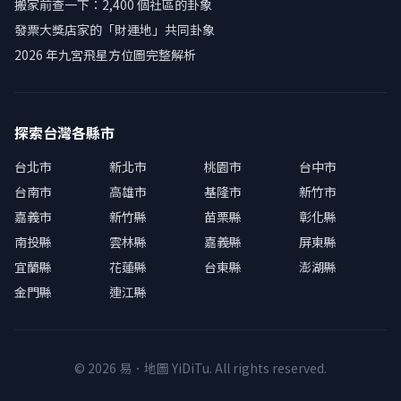
搬家前查一下：2,400 個社區的卦象
發票大獎店家的「財運地」共同卦象
2026 年九宮飛星方位圖完整解析
探索台灣各縣市
台北市
新北市
桃園市
台中市
台南市
高雄市
基隆市
新竹市
嘉義市
新竹縣
苗栗縣
彰化縣
南投縣
雲林縣
嘉義縣
屏東縣
宜蘭縣
花蓮縣
台東縣
澎湖縣
金門縣
連江縣
© 2026 易．地圖 YiDiTu. All rights reserved.