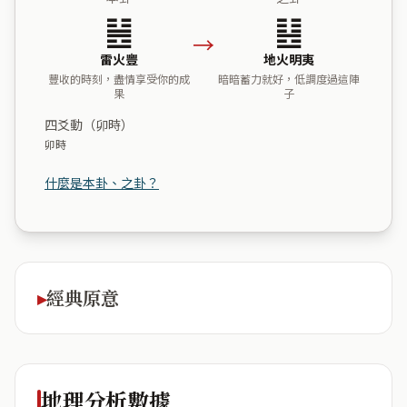
䷶
䷣
→
雷火豐
地火明夷
豐收的時刻，盡情享受你的成
暗暗蓄力就好，低調度過這陣
果
子
四爻動（卯時）
卯時
什麼是本卦、之卦？
經典原意
地理分析數據